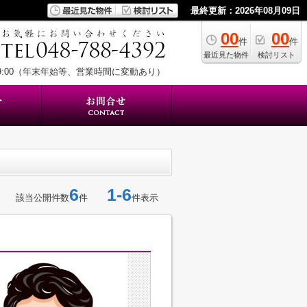
最終更新：2026年08月09日
00
00
件
件
最近見た物件
検討リスト
19:00（年末年始等、営業時間に変動あり）
6
1-6
該当公開件数
件
件表示