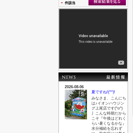
-
件該当
2026-08-06
夏ですね!(^^)!
みなさま、こんにち
は♪イオンハウジン
グ上尾店です(^o^)
丿こんな時期だから
こそ『午後はどれく
らい暑くなるかな』
水分補給を忘れず