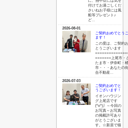
に、熱中症には気を
付けてお過ごしくだ
さいねお子様には風
船等プレゼント♪
ど...
2026-08-01
ご契約おめでとう
ます！
この度は、ご契約
とうございます
==============
=======上尾市・
たま市・伊奈町・
市・・・あなたの
合不動産...
2026-07-03
ご契約おめでと
うございます！
イオンハウジン
グ上尾店です
(^o^)丿～今回の
お写真～お写真
の掲載許可あり
がとうございま
す。☆新居で猫