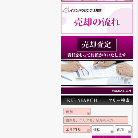
種別
エリア| 駅
価格
面積