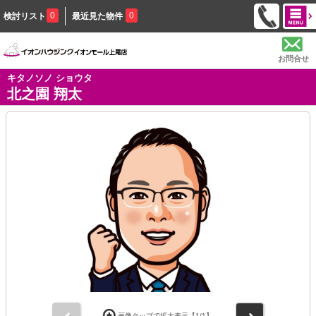
0
0
検討リスト
最近見た物件
お問合せ
キタノソノ ショウタ
北之園 翔太
前
次
画像タップで拡大表示【
1
/1】