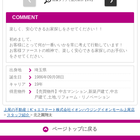
COMMENT
楽しく、安心できるお家探しをさせてください！！
初めまして。
お客様にとって何が一番いいかを常に考えて行動しています！
お客様ファーストの精神で、楽しく安心できる家探しのお手伝い
をさせてください。
出身地
埼玉県
誕生日
1986年09月08日
キャリア
19年
得意物件
【売買物件】中古マンション,新築戸建て,中古
戸建て,土地,リフォーム・リノベーション
上尾の不動産｜K’ｓエステート株式会社イオンハウジングイオンモール上尾店
>
スタッフ紹介
>
北之園翔太
ページトップに戻る