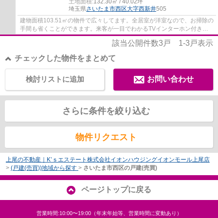
土地面積:
132.30㎡ / 40.02坪
埼玉県
さいたま市西区
大字西新井
505
建物面積103.51㎡の物件で広々してます。全居室が洋室なので、お掃除の
手間も省くことができます。来客が一目でわかるTVインターホン付き。
ご家族にも十分な広さの4LDK物件です。お客...
該当公開件数
3
戸
1-3
戸表示
チェックした物件をまとめて
検討リストに追加
お問い合わせ
さらに条件を絞り込む
物件リクエスト
上尾の不動産｜K’ｓエステート株式会社イオンハウジングイオンモール上尾店
>
(戸建(売買))地域から探す
>
さいたま市西区の戸建(売買)
ページトップに戻る
営業時間:10:00〜19:00（年末年始等、営業時間に変動あり）