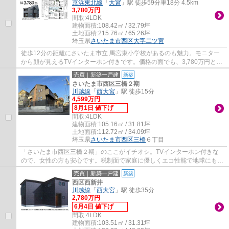
京浜東北線
「
大宮
」駅 徒歩59分車18分 4.5km
3,780万円
間取:
4LDK
建物面積:
108.42㎡ / 32.79坪
土地面積:
215.76㎡ / 65.26坪
埼玉県
さいたま市西区
大字二ツ宮
徒歩12分の距離にさいたま市立 馬宮東小学校があるのも魅力。モニター
から顔が見えるTVインターホン付きです。価格の面でも、3,780万円と、
負担の少ない条件の物件です。多種多様な不...
売買｜新築一戸建
新築
さいたま市西区三橋２期
川越線
「
西大宮
」駅 徒歩15分
4,599万円
8月1日 値下げ
間取:
4LDK
建物面積:
105.16㎡ / 31.81坪
土地面積:
112.72㎡ / 34.09坪
埼玉県
さいたま市西区
三橋
６丁目
「さいたま市西区三橋２期」のここがイチオシ。TVインターホン付きな
ので、女性の方も安心です。税制面で家庭に優しくエコ性能で地球にも優
しい長期優良住宅です。忙しい方でもさっと...
売買｜新築一戸建
新築
西区西新井
川越線
「
西大宮
」駅 徒歩35分
2,780万円
6月4日 値下げ
間取:
4LDK
建物面積:
103.51㎡ / 31.31坪