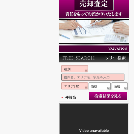
種別
エリア| 駅
価格
面積
-
件該当