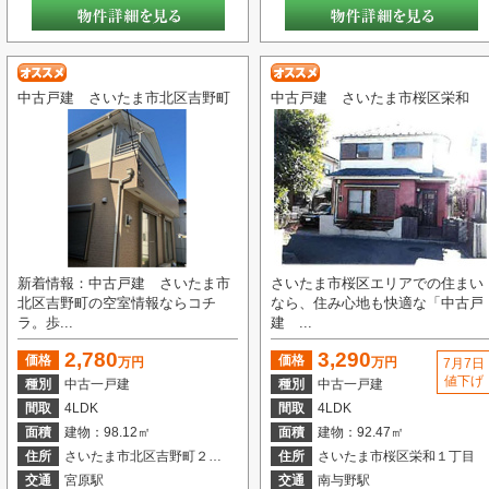
中古戸建 さいたま市北区吉野町
中古戸建 さいたま市桜区栄和
新着情報：中古戸建 さいたま市
さいたま市桜区エリアでの住まい
北区吉野町の空室情報ならコチ
なら、住み心地も快適な「中古戸
ラ。歩...
建 ...
2,780
3,290
価格
価格
万円
万円
7月7日
値下げ
種別
中古一戸建
種別
中古一戸建
間取
4LDK
間取
4LDK
面積
建物：98.12㎡
面積
建物：92.47㎡
住所
さいたま市北区吉野町２丁目
住所
さいたま市桜区栄和１丁目
交通
宮原駅
交通
南与野駅