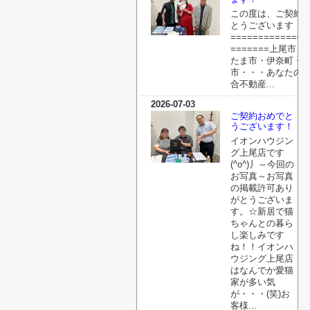
この度は、ご契約
とうございます
==============
=======上尾市・
たま市・伊奈町・
市・・・あなたの
合不動産...
2026-07-03
ご契約おめでと
うございます！
イオンハウジン
グ上尾店です
(^o^)丿～今回の
お写真～お写真
の掲載許可あり
がとうございま
す。☆新居で猫
ちゃんとの暮ら
し楽しみです
ね！！イオンハ
ウジング上尾店
はなんでか愛猫
家が多い気
が・・・(笑)お
客様...