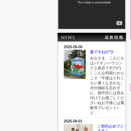
2026-08-06
夏ですね!(^^)!
みなさま、こんにち
は♪イオンハウジン
グ上尾店です(^o^)
丿こんな時期だから
こそ『午後はどれく
らい暑くなるかな』
水分補給を忘れず
に、熱中症には気を
付けてお過ごしくだ
さいねお子様には風
船等プレゼント♪
ど...
2026-08-01
ご契約おめでとう
ます！