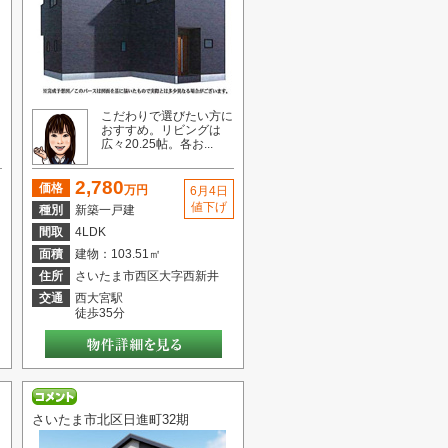
イ
こだわりで選びたい方に
る
おすすめ。リビングは
広々20.25帖。各お...
2,780
価格
万円
6月4日
値下げ
種別
新築一戸建
間取
4LDK
面積
建物：103.51㎡
住所
さいたま市西区大字西新井
交通
西大宮駅
徒歩35分
さいたま市北区日進町32期