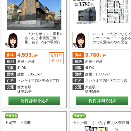
おめで
====
さい
桶川
街の総
こだわりポイント満載の
バルコニーだけでなく
さいたま市西区三橋２
ンナーバルコニーもあ
期。徒歩12分の場所に...
ので洗濯ものや布団な...
4,599
3,780
価格
価格
万円
万円
8月1日
値下げ
種別
新築一戸建
種別
新築一戸建
間取
4LDK
間取
4LDK
面積
建物：105.16㎡
面積
建物：108.42㎡
住所
さいたま市西区三橋６丁目
住所
さいたま市西区大字二ツ宮
交通
西大宮駅
交通
大宮駅
徒歩15分
徒歩59分
上尾市 上30期
中古戸建 さいたま市北区奈良町