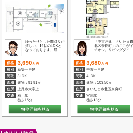
ゆったりとした間取りが
「中古戸建 さいたま
嬉しい、16帖のLDKと
北区奈良町」のここが
なっております。経...
チオシ。リビングダイ...
3,690
3,680
価格
価格
万円
万円
種別
新築一戸建
種別
中古一戸建
間取
3LDK
間取
4LDK
面積
建物：91.91㎡
面積
建物：103.50㎡
住所
上尾市大字上
住所
さいたま市北区奈良町
交通
桶川駅
交通
宮原駅
徒歩15分
徒歩18分