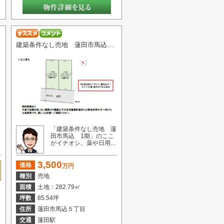
建築条件なし売地 蓮田市馬込 1期
「建築条件なし売地 蓮
田市馬込 1期」のここ
がイチオシ。薬や日用...
3,500
価格
万円
種別
売地
面積
土地：282.79㎡
坪数
85.54坪
住所
蓮田市馬込５丁目
交通
蓮田駅