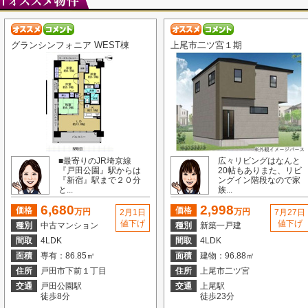
グランシンフォニア WEST棟
上尾市二ツ宮１期
■最寄りのJR埼京線
広々リビングはなんと
『戸田公園』駅からは
20帖もありまた、リビ
『新宿』駅まで２０分
ングイン階段なので家
と...
族...
6,680
2,998
価格
価格
万円
万円
2月1日
7月27日
値下げ
値下げ
種別
中古マンション
種別
新築一戸建
間取
4LDK
間取
4LDK
面積
専有：86.85㎡
面積
建物：96.88㎡
住所
戸田市下前１丁目
住所
上尾市二ツ宮
交通
戸田公園駅
交通
上尾駅
徒歩8分
徒歩23分