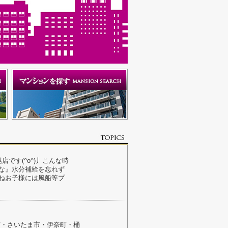
です(^o^)丿こんな時
な』水分補給を忘れず
ねお子様には風船等プ
=上尾市・さいたま市・伊奈町・桶