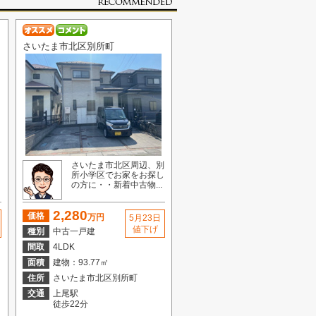
さいたま市北区別所町
さいたま市北区周辺、別
所小学区でお家をお探し
の方に・・新着中古物...
2,280
価格
万円
5月23日
値下げ
種別
中古一戸建
間取
4LDK
面積
建物：93.77㎡
住所
さいたま市北区別所町
交通
上尾駅
徒歩22分