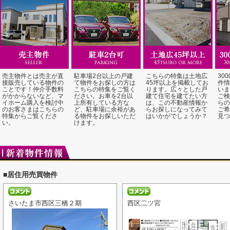
売主物件とは売主が直
駐車場2台以上の戸建
こちらの特集は土地広
30
接販売している物件の
て物件をお探しの方は
45坪以上を掲載してお
件情
ことです！仲介手数料
こちらの特集をご覧く
ります。広々とした戸
いま
がかからないなど、マ
ださい。お車を2台以
建て住宅を建てたい方
ご検
イホーム購入を検討中
上所有している方な
は、この不動産情報か
らの
のお客さまはこちらの
ど、駐車場に余裕があ
らお探しになってみて
ご希
特集からご覧くださ
る物件をお探しいただ
はいかがでしょうか？
見つ
い。
けます。
■居住用売買物件
さいたま市西区三橋２期
西区二ツ宮
ござい