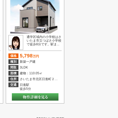
市
通学区域内の小学校はさ
イ
いたま市立つばさ小学校
で徒歩8分です。駅ま...
5,798
価格
万円
種別
新築一戸建
間取
3LDK
面積
建物：110.05㎡
住所
さいたま市北区日進町２丁目
交通
日進駅
徒歩5分