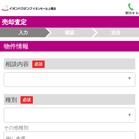
電話する
売却査定
入力
確認
送信
物件情報
相談内容
必須
種別
必須
その他種別