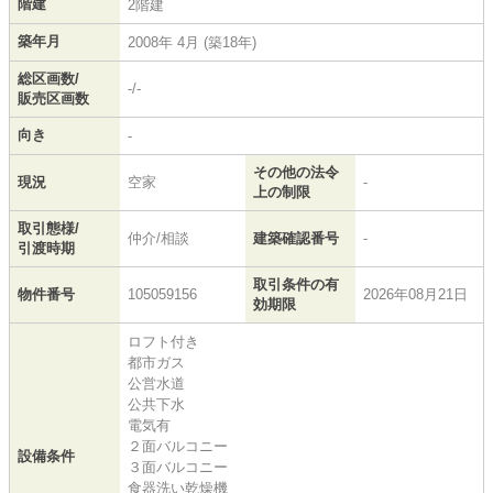
階建
2階建
築年月
2008年 4月 (築18年)
総区画数/
-/-
販売区画数
向き
-
その他の法令
現況
空家
-
上の制限
取引態様/
仲介/相談
建築確認番号
-
引渡時期
取引条件の有
物件番号
105059156
2026年08月21日
効期限
ロフト付き
都市ガス
公営水道
公共下水
電気有
２面バルコニー
設備条件
３面バルコニー
食器洗い乾燥機