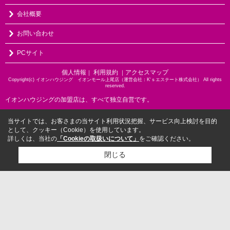
会社概要
お問い合わせ
PCサイト
個人情報
利用規約
アクセスマップ
｜
｜
Copyright(c) イオンハウジング イオンモール上尾店（運営会社：K‘ｓエステート株式会社） All rights
reserved.
イオンハウジングの加盟店は、すべて独立自営です。
当サイトでは、お客さまの当サイト利用状況把握、サービス向上検討を目的
として、クッキー（Cookie）を使用しています。
詳しくは、当社の
「Cookieの取扱いについて」
をご確認ください。
閉じる