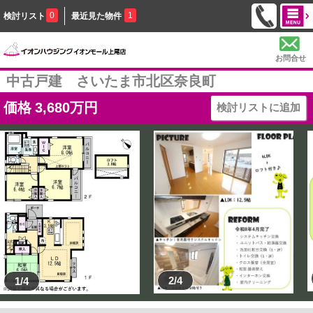
0
1
検討リスト
最近見た物件
お問合せ
中古戸建 さいたま市北区奈良町
価格
3,680
万円
検討リストに追加
2/4
1/4