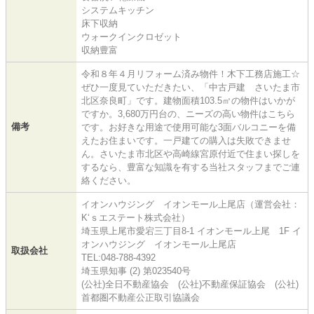
システムキッチン
床下収納
ウォークインクロゼット
収納豊富
令和８年４月リフォーム済み物件！木下工務店施工☆
ぜひ一度見ていただきたい、「中古戸建 さいたま市
北区奈良町」です。建物面積103.5㎡の物件はいかが
ですか。3,680万円台の、ニーズの高い物件はこちら
備考
です。お好きな用途で使用可能な3面バルコニーを備
えたお住まいです。一戸建ての購入は失敗できませ
ん。さいたま市北区や高崎線宮原付近で住まい探しを
するなら、豊富な知識を有する当社スタッフまでご連
絡ください。
イオンハウジング イオンモール上尾店（運営会社：
K‘ｓエステート株式会社）
埼玉県上尾市愛宕三丁目8-1 イオンモール上尾 1F イ
オンハウジング イオンモール上尾店
取扱会社
TEL:048-788-4392
埼玉県知事 (2) 第023540号
(公社)全日不動産協会 (公社)不動産保証協会 (公社)
首都圏不動産公正取引協議会