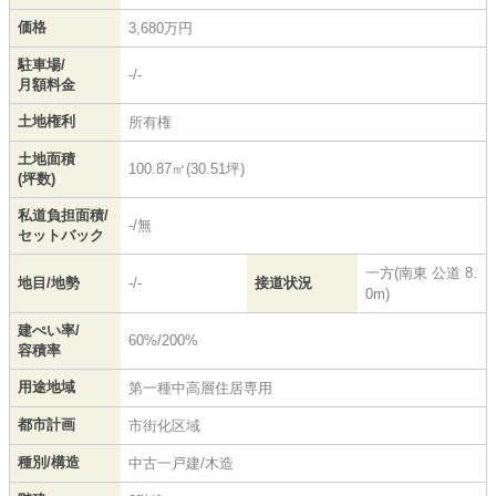
価格
3,680万円
駐車場/
-/-
月額料金
土地権利
所有権
土地面積
100.87㎡(30.51坪)
(坪数)
私道負担面積/
-/無
セットバック
一方(南東 公道 8.
地目/地勢
-/-
接道状況
0m)
建ぺい率/
60%/200%
容積率
用途地域
第一種中高層住居専用
都市計画
市街化区域
種別/構造
中古一戸建/木造