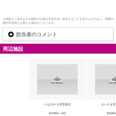
※地図上に表示される物件の位置は付近住所に所在することを表すものであり、実際の
物件所在地とは異なる場合がございます。
担当者のコメント
周辺施設
いなげや 大宮宮原店
さいたま市
約446m／6分
約646