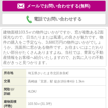
メールでお問い合わせする(無料)
電話でお問い合わせする
建物面積103.5㎡の物件はいかがですか。窓が複数ある2面
採光なので、日当たりまたは風通しの良さが魅力です。物
件の購入をご予定なら、3,680万円の物件はいかがでしょ
うか。洗面所に窓がある物件です。お住まいにはこだわり
たい部分がたくさんありますよね。当社では、豊富な不動
産情報をお客様へ紹介いたしますので、お気に入りの不動
産がきっと見つかります。
所在地
埼玉県
さいたま市北区
奈良町
交通
高崎線
「
宮原
」駅 徒歩18分車4分 1.3km
間取り/
4LDK/
詳細
建物面積
103.50㎡(31.3坪)
(坪数)