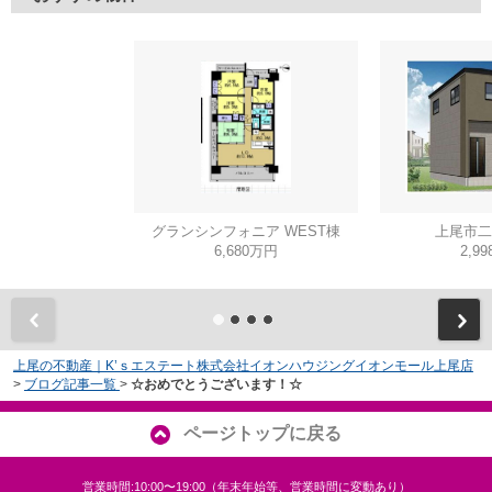
グランシンフォニア WEST棟
上尾市二
6,680万円
2,9
上尾の不動産｜K’ｓエステート株式会社イオンハウジングイオンモール上尾店
>
ブログ記事一覧
>
☆おめでとうございます！☆
ページトップに戻る
営業時間:10:00〜19:00（年末年始等、営業時間に変動あり）