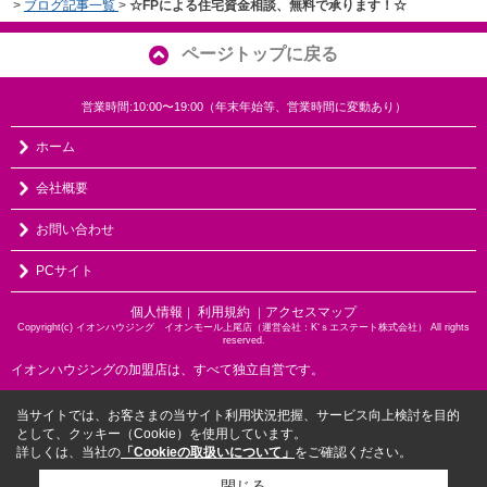
>
ブログ記事一覧
>
☆FPによる住宅資金相談、無料で承ります！☆
ページトップに戻る
営業時間:10:00〜19:00（年末年始等、営業時間に変動あり）
ホーム
会社概要
お問い合わせ
PCサイト
個人情報
利用規約
アクセスマップ
｜
｜
Copyright(c) イオンハウジング イオンモール上尾店（運営会社：K‘ｓエステート株式会社） All rights
reserved.
イオンハウジングの加盟店は、すべて独立自営です。
当サイトでは、お客さまの当サイト利用状況把握、サービス向上検討を目的
として、クッキー（Cookie）を使用しています。
詳しくは、当社の
「Cookieの取扱いについて」
をご確認ください。
閉じる