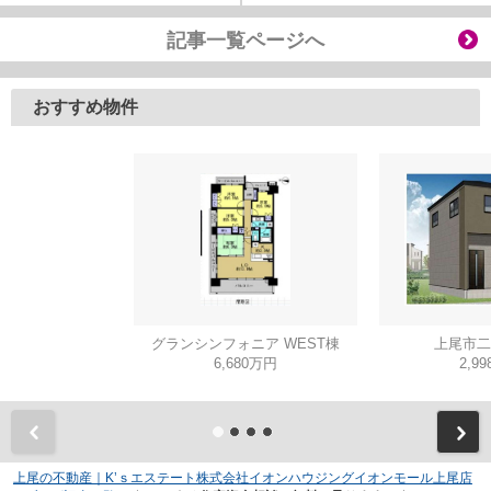
記事一覧ページへ
おすすめ物件
グランシンフォニア WEST棟
上尾市二
6,680万円
2,9
上尾の不動産｜K’ｓエステート株式会社イオンハウジングイオンモール上尾店