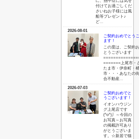
に、熱中症には気を
付けてお過ごしくだ
さいねお子様には風
船等プレゼント♪
ど...
2026-08-01
ご契約おめでとう
ます！
この度は、ご契約
とうございます
==============
=======上尾市・
たま市・伊奈町・
市・・・あなたの
合不動産...
2026-07-03
ご契約おめでと
うございます！
イオンハウジン
グ上尾店です
(^o^)丿～今回の
お写真～お写真
の掲載許可あり
がとうございま
す。☆新居で猫