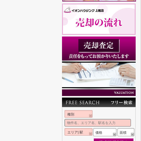
種別
エリア| 駅
価格
面積