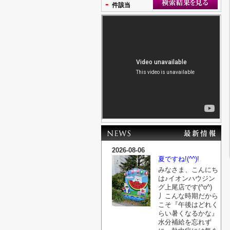
-
件該当
2026-08-06
夏ですね!(^^)!
みなさま、こんにち
は♪イオンハウジン
グ上尾店です(^o^)
丿こんな時期だから
こそ『午後はどれく
らい暑くなるかな』
水分補給を忘れず