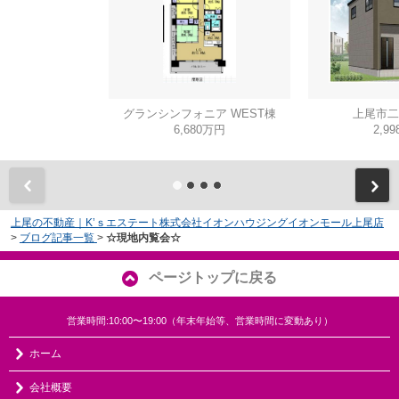
グランシンフォニア WEST棟
上尾市二
6,680万円
2,9
上尾の不動産｜K’ｓエステート株式会社イオンハウジングイオンモール上尾店
>
ブログ記事一覧
>
☆現地内覧会☆
ページトップに戻る
営業時間:10:00〜19:00（年末年始等、営業時間に変動あり）
ホーム
会社概要