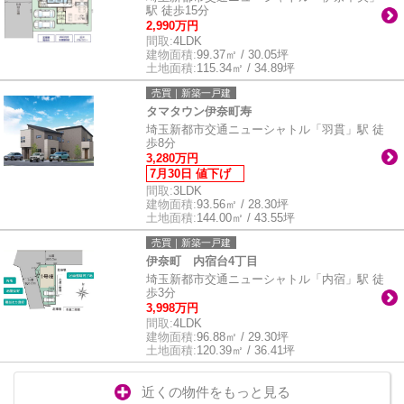
駅 徒歩15分
2,990万円
間取:
4LDK
建物面積:
99.37㎡ / 30.05坪
土地面積:
115.34㎡ / 34.89坪
売買｜新築一戸建
タマタウン伊奈町寿
埼玉新都市交通ニューシャトル「羽貫」駅 徒
歩8分
3,280万円
7月30日 値下げ
間取:
3LDK
建物面積:
93.56㎡ / 28.30坪
土地面積:
144.00㎡ / 43.55坪
売買｜新築一戸建
伊奈町 内宿台4丁目
埼玉新都市交通ニューシャトル「内宿」駅 徒
歩3分
3,998万円
間取:
4LDK
建物面積:
96.88㎡ / 29.30坪
土地面積:
120.39㎡ / 36.41坪
近くの物件をもっと見る