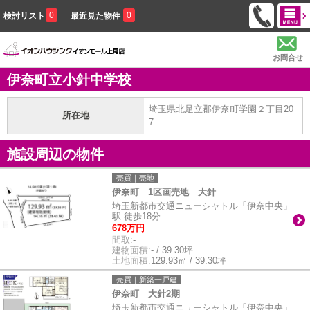
0
0
検討リスト
最近見た物件
お問合せ
伊奈町立小針中学校
埼玉県北足立郡伊奈町学園２丁目20
所在地
7
施設周辺の物件
売買｜売地
伊奈町 1区画売地 大針
埼玉新都市交通ニューシャトル「伊奈中央」
駅 徒歩18分
678万円
間取:
-
建物面積:
- / 39.30坪
土地面積:
129.93㎡ / 39.30坪
売買｜新築一戸建
伊奈町 大針2期
埼玉新都市交通ニューシャトル「伊奈中央」