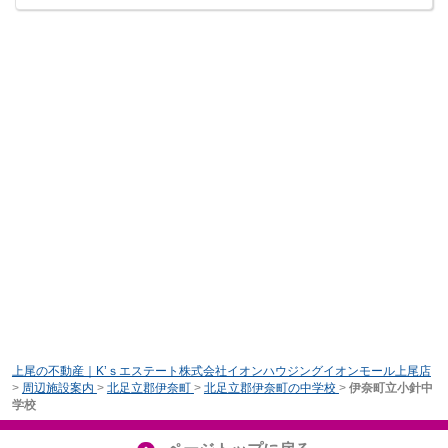
上尾の不動産｜K’ｓエステート株式会社イオンハウジングイオンモール上尾店
>
周辺施設案内
>
北足立郡伊奈町
>
北足立郡伊奈町の中学校
>
伊奈町立小針中
学校