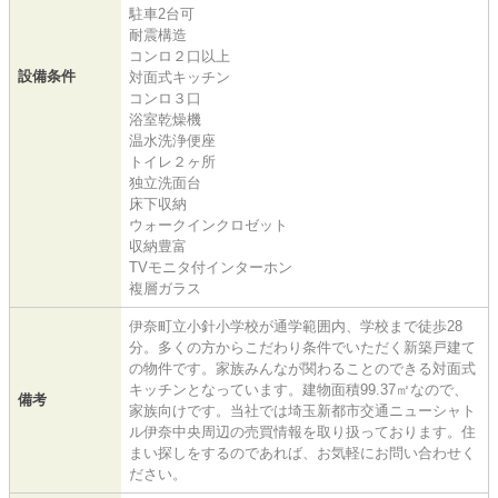
駐車2台可
耐震構造
コンロ２口以上
設備条件
対面式キッチン
コンロ３口
浴室乾燥機
温水洗浄便座
トイレ２ヶ所
独立洗面台
床下収納
ウォークインクロゼット
収納豊富
TVモニタ付インターホン
複層ガラス
伊奈町立小針小学校が通学範囲内、学校まで徒歩28
分。多くの方からこだわり条件でいただく新築戸建て
の物件です。家族みんなが関わることのできる対面式
キッチンとなっています。建物面積99.37㎡なので、
備考
家族向けです。当社では埼玉新都市交通ニューシャト
ル伊奈中央周辺の売買情報を取り扱っております。住
まい探しをするのであれば、お気軽にお問い合わせく
ださい。