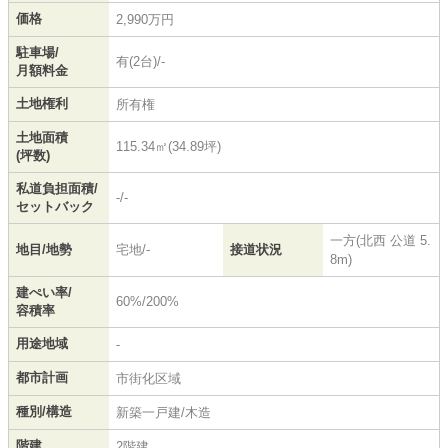
価格
2,990万円
駐車場/
有(2台)/-
月額料金
土地権利
所有権
土地面積
115.34㎡(34.89坪)
(坪数)
私道負担面積/
-/-
セットバック
一方(北西 公道 5.
地目/地勢
宅地/-
接道状況
8m)
建ぺい率/
60%/200%
容積率
用途地域
-
都市計画
市街化区域
種別/構造
新築一戸建/木造
階建
2階建