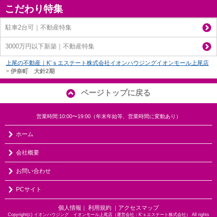
こだわり特集
駐車2台可｜不動産特集
3000万円以下新築｜不動産特集
上尾の不動産｜K’ｓエステート株式会社イオンハウジングイオンモール上尾店
>
伊奈町 大針2期
ページトップに戻る
営業時間:10:00〜19:00（年末年始等、営業時間に変動あり）
ホーム
会社概要
お問い合わせ
PCサイト
個人情報
利用規約
アクセスマップ
｜
｜
Copyright(c) イオンハウジング イオンモール上尾店（運営会社：K‘ｓエステート株式会社） All rights