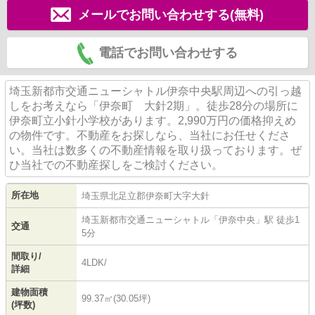
メールでお問い合わせする(無料)
電話でお問い合わせする
埼玉新都市交通ニューシャトル伊奈中央駅周辺への引っ越
しをお考えなら「伊奈町 大針2期」。徒歩28分の場所に
伊奈町立小針小学校があります。2,990万円の価格抑えめ
の物件です。不動産をお探しなら、当社にお任せくださ
い。当社は数多くの不動産情報を取り扱っております。ぜ
ひ当社での不動産探しをご検討ください。
所在地
埼玉県
北足立郡伊奈町
大字大針
埼玉新都市交通ニューシャトル
「
伊奈中央
」駅 徒歩1
交通
5分
間取り/
4LDK/
詳細
建物面積
99.37㎡(30.05坪)
(坪数)