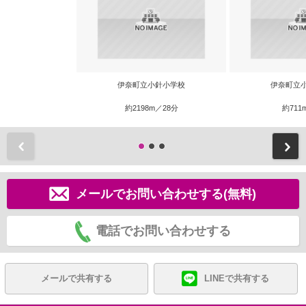
伊奈町立小針小学校
伊奈町立
約2198m／28分
約711
前
メールでお問い合わせする(無料)
電話でお問い合わせする
メールで共有する
LINEで共有する