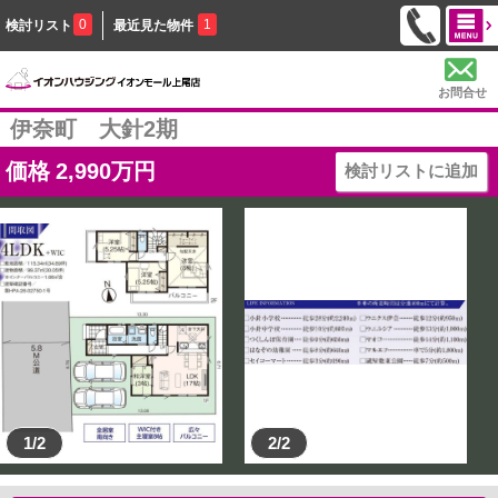
0
1
検討リスト
最近見た物件
お問合せ
伊奈町 大針2期
価格
2,990
万円
検討リストに追加
1/2
2/2