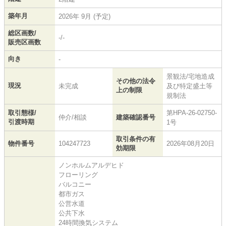
築年月
2026年 9月 (予定)
総区画数/
-/-
販売区画数
向き
-
景観法/宅地造成
その他の法令
現況
未完成
及び特定盛土等
上の制限
規制法
取引態様/
第HPA-26-02750-
仲介/相談
建築確認番号
引渡時期
1号
取引条件の有
物件番号
104247723
2026年08月20日
効期限
ノンホルムアルデヒド
フローリング
バルコニー
都市ガス
公営水道
公共下水
24時間換気システム