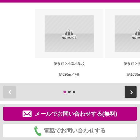
伊奈町立小室小学校
伊奈町立
約520m／7分
約1638
前
メールでお問い合わせする(無料)
電話でお問い合わせする