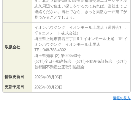
す。北足立郡伊奈町の埼玉新都市交通ニューシャトル
志久周辺で住まい探しをするのであれば、当社までご
連絡ください。当社でなら、きっと素敵な一戸建てが
見つかることでしょう。
イオンハウジング イオンモール上尾店（運営会社：
K‘ｓエステート株式会社）
埼玉県上尾市愛宕三丁目8-1 イオンモール上尾 1F イ
オンハウジング イオンモール上尾店
取扱会社
TEL:048-788-4392
埼玉県知事 (2) 第023540号
(公社)全日不動産協会 (公社)不動産保証協会 (公社)
首都圏不動産公正取引協議会
情報更新日
2026年08月06日
更新予定日
2026年08月20日
情報の見方