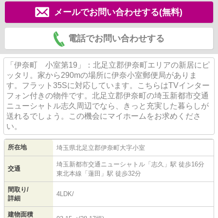
メールでお問い合わせする(無料)
電話でお問い合わせする
「伊奈町 小室第19」：北足立郡伊奈町エリアの新居にピ
ッタリ。家から290mの場所に伊奈小室郵便局がありま
す。フラット35Sに対応しています。こちらはTVインター
フォン付きの物件です。北足立郡伊奈町の埼玉新都市交通
ニューシャトル志久周辺でなら、きっと充実した暮らしが
送れるでしょう。この機会にマイホームをお求めくださ
い。
所在地
埼玉県
北足立郡伊奈町
大字小室
埼玉新都市交通ニューシャトル
「
志久
」駅 徒歩16分
交通
東北本線
「
蓮田
」駅 徒歩32分
間取り/
4LDK/
詳細
建物面積