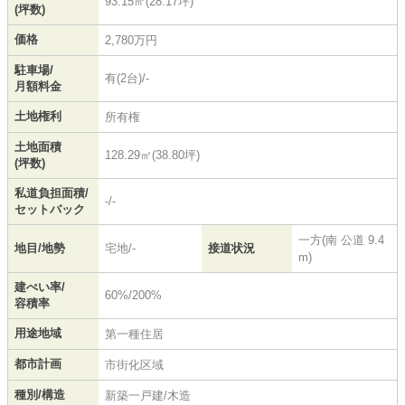
93.15㎡(28.17坪)
(坪数)
価格
2,780万円
駐車場/
有(2台)/-
月額料金
土地権利
所有権
土地面積
128.29㎡(38.80坪)
(坪数)
私道負担面積/
-/-
セットバック
一方(南 公道 9.4
地目/地勢
宅地/-
接道状況
m)
建ぺい率/
60%/200%
容積率
用途地域
第一種住居
都市計画
市街化区域
種別/構造
新築一戸建/木造