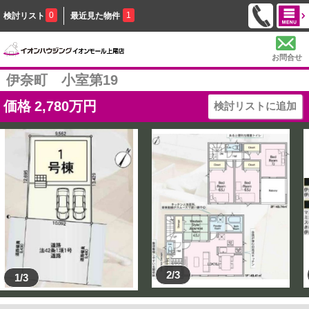
0
1
検討リスト
最近見た物件
お問合せ
伊奈町 小室第19
価格
2,780
万円
検討リストに追加
2/3
1/3