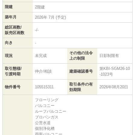
階建
2階建
築年月
2026年 7月 (予定)
総区画数/
-/-
販売区画数
向き
-
その他の法令
現況
未完成
日影制限有
上の制限
取引態様/
第KBI-SGM26-10
仲介/相談
建築確認番号
引渡時期
-1023号
取引条件の有
物件番号
105515311
2026年08月20日
効期限
フローリング
バルコニー
ルーフバルコニー
プロパンガス
公営水道
個別浄化槽
両面バルコニー