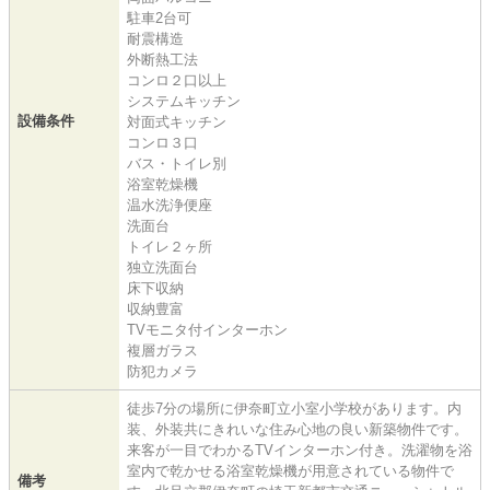
駐車2台可
耐震構造
外断熱工法
コンロ２口以上
システムキッチン
設備条件
対面式キッチン
コンロ３口
バス・トイレ別
浴室乾燥機
温水洗浄便座
洗面台
トイレ２ヶ所
独立洗面台
床下収納
収納豊富
TVモニタ付インターホン
複層ガラス
防犯カメラ
徒歩7分の場所に伊奈町立小室小学校があります。内
装、外装共にきれいな住み心地の良い新築物件です。
来客が一目でわかるTVインターホン付き。洗濯物を浴
室内で乾かせる浴室乾燥機が用意されている物件で
備考