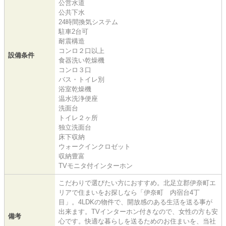
公営水道
公共下水
24時間換気システム
駐車2台可
耐震構造
コンロ２口以上
設備条件
食器洗い乾燥機
コンロ３口
バス・トイレ別
浴室乾燥機
温水洗浄便座
洗面台
トイレ２ヶ所
独立洗面台
床下収納
ウォークインクロゼット
収納豊富
TVモニタ付インターホン
こだわりで選びたい方におすすめ。北足立郡伊奈町エ
リアで住まいをお探しなら「伊奈町 内宿台4丁
目」。4LDKの物件で、開放感のある生活を送る事が
出来ます。TVインターホン付きなので、女性の方も安
備考
心です。快適な暮らしを送るためのお住まいを、当社