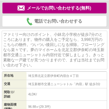
メールでお問い合わせする(無料)
電話でお問い合わせする
ファミリー向けのポイント、小鉢北小学校が徒歩7分のと
ころにあります。物件の購入をご予定なら、3,998万円の
こちらの物件。ついつい後回しになる掃除。フローリング
なら楽々です。夢のマイホームを北足立郡伊奈町の埼玉新
都市交通ニューシャトル内宿付近で探しましょう。きっと
素敵な一戸建てが見つかりますので、まずは当社までお問
い合わせ下さい。
所在地
埼玉県
北足立郡伊奈町
内宿台
４丁目
交通
埼玉新都市交通ニューシャトル
「
内宿
」駅 徒歩3分
間取り/
4LDK/
詳細
建物面積
96.88㎡(29.3坪)
(坪数)