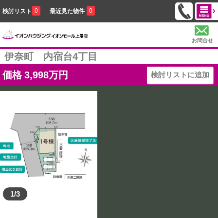
0
0
検討リスト
最近見た物件
お問合せ
伊奈町 内宿台4丁目
価格
3,998
万円
検討リストに追加
1/3