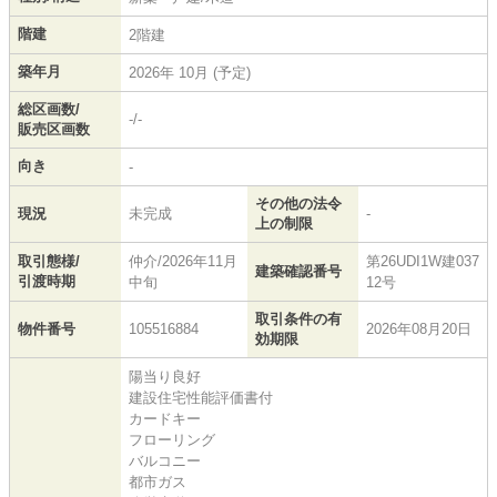
階建
2階建
築年月
2026年 10月 (予定)
総区画数/
-/-
販売区画数
向き
-
その他の法令
現況
未完成
-
上の制限
取引態様/
仲介/2026年11月
第26UDI1W建037
建築確認番号
引渡時期
中旬
12号
取引条件の有
物件番号
105516884
2026年08月20日
効期限
陽当り良好
建設住宅性能評価書付
カードキー
フローリング
バルコニー
都市ガス