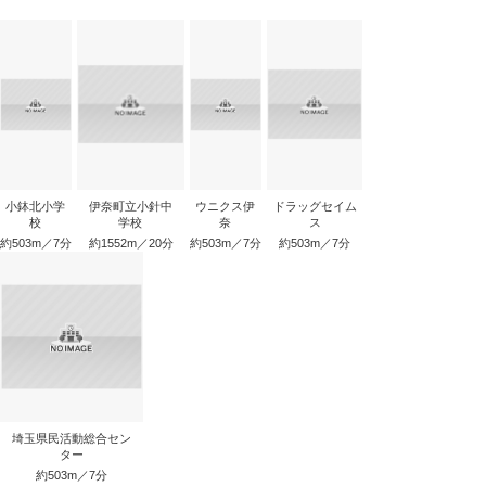
小鉢北小学
伊奈町立小針中
ウニクス伊
ドラッグセイム
校
学校
奈
ス
約503m／7分
約1552m／20分
約503m／7分
約503m／7分
埼玉県民活動総合セン
ター
約503m／7分