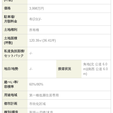
価格
3,998万円
駐車場/
有(2台)/-
月額料金
土地権利
所有権
土地面積
120.39㎡(36.41坪)
(坪数)
私道負担面積/
-/-
セットバック
角地(北 公道 6.0
地目/地勢
接道状況
-/-
m)(南西 公道 6.0
m)
建ぺい率/
60%/80%
容積率
用途地域
第一種低層住居専用
都市計画
市街化区域
種別/構造
新築一戸建/木造