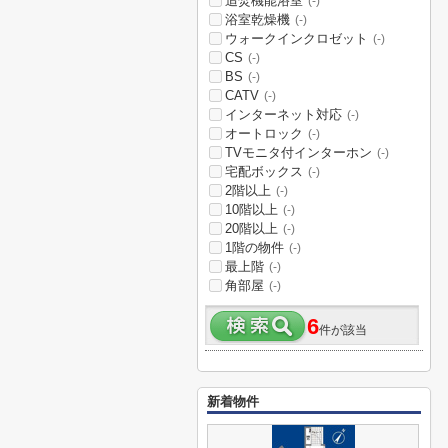
追焚機能浴室
(-)
浴室乾燥機
(-)
ウォークインクロゼット
(-)
CS
(-)
BS
(-)
CATV
(-)
インターネット対応
(-)
オートロック
(-)
TVモニタ付インターホン
(-)
宅配ボックス
(-)
2階以上
(-)
10階以上
(-)
20階以上
(-)
1階の物件
(-)
最上階
(-)
角部屋
(-)
6
件が該当
新着物件