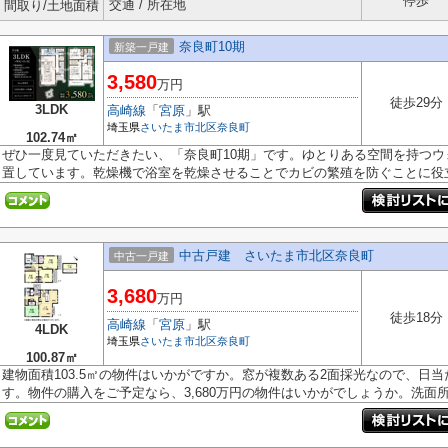
停歩
交通 / 所在地
間取り/土地面積
奈良町10期
新築一戸建
3,580
万円
徒歩29分
3LDK
高崎線
「
宮原
」駅
埼玉県
さいたま市北区
奈良町
102.74㎡
ぜひ一度見ていただきたい、「奈良町10期」です。ゆとりある空間を持つウ
置しています。乾燥機で浴室を乾燥させることでカビの繁殖を防ぐことに役立.
中古戸建 さいたま市北区奈良町
中古一戸建
3,680
万円
徒歩18分
高崎線
「
宮原
」駅
4LDK
埼玉県
さいたま市北区
奈良町
100.87㎡
建物面積103.5㎡の物件はいかがですか。窓が複数ある2面採光なので、日
す。物件の購入をご予定なら、3,680万円の物件はいかがでしょうか。洗面所に