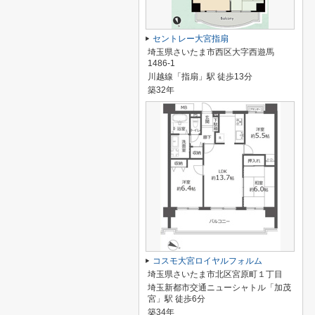
セントレー大宮指扇
埼玉県さいたま市西区大字西遊馬
1486-1
川越線「指扇」駅 徒歩13分
築32年
コスモ大宮ロイヤルフォルム
埼玉県さいたま市北区宮原町１丁目
埼玉新都市交通ニューシャトル「加茂
宮」駅 徒歩6分
築34年