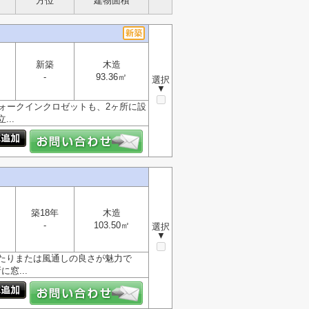
方位
建物面積
新築
木造
-
93.36㎡
選択
▼
ォークインクロゼットも、2ヶ所に設
..
築18年
木造
-
103.50㎡
選択
▼
当たりまたは風通しの良さが魅力で
窓...