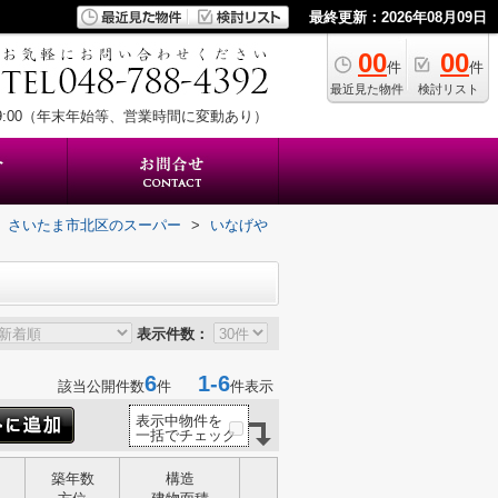
最終更新：2026年08月09日
00
00
件
件
最近見た物件
検討リスト
19:00（年末年始等、営業時間に変動あり）
さいたま市北区のスーパー
>
いなげや
表示件数：
6
1-6
該当公開件数
件
件表示
表示中物件を
一括でチェック
築年数
構造