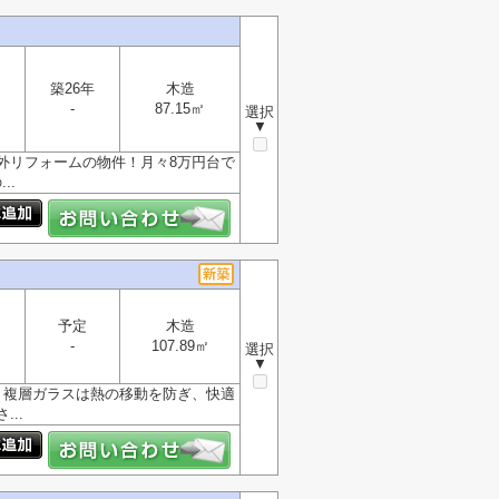
築26年
木造
-
87.15㎡
選択
▼
外リフォームの物件！月々8万円台で
..
予定
木造
-
107.89㎡
選択
▼
す。複層ガラスは熱の移動を防ぎ、快適
..