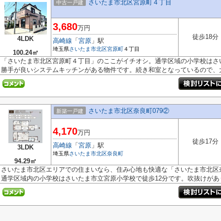
さいたま市北区宮原町４丁目
中古一戸建
3,680
万円
徒歩18分
4LDK
高崎線
「
宮原
」駅
埼玉県
さいたま市北区
宮原町
４丁目
100.24㎡
「さいたま市北区宮原町４丁目」のここがイチオシ。通学区域の小学校はさ
勝手が良いシステムキッチンがある物件です。続き和室となっているので、大.
さいたま市北区奈良町079②
新築一戸建
4,170
万円
徒歩17分
高崎線
「
宮原
」駅
3LDK
埼玉県
さいたま市北区
奈良町
94.29㎡
さいたま市北区エリアでの住まいなら、住み心地も快適な「さいたま市北区奈
通学区域内の小学校はさいたま市立宮原小学校で徒歩12分です。吹抜けがあり.