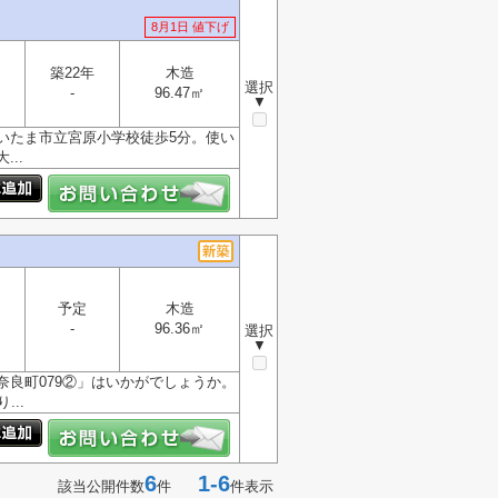
8月1日 値下げ
築22年
木造
選択
-
96.47㎡
▼
いたま市立宮原小学校徒歩5分。使い
..
予定
木造
-
96.36㎡
選択
▼
良町079②」はいかがでしょうか。
..
6
1-6
該当公開件数
件
件表示