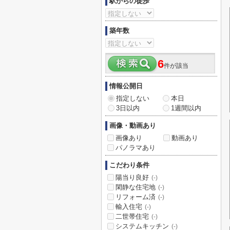
駅からの徒歩
築年数
6
件が該当
情報公開日
指定しない
本日
3日以内
1週間以内
画像・動画あり
画像あり
動画あり
パノラマあり
こだわり条件
陽当り良好
(-)
閑静な住宅地
(-)
リフォーム済
(-)
輸入住宅
(-)
二世帯住宅
(-)
システムキッチン
(-)