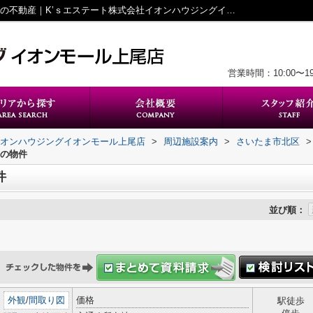
いなげや 大宮宮原店周辺の物件一覧｜上尾の不動産｜K’ｓエステート株式会社イオンハウジングイオンモール上尾店
営業時間：10:00〜
イオンハウジングイオンモール上尾店
>
周辺施設案内
>
さいたま市北区
>
くの物件
件
並び順：
外観
/
間取り図
価格
駅徒歩