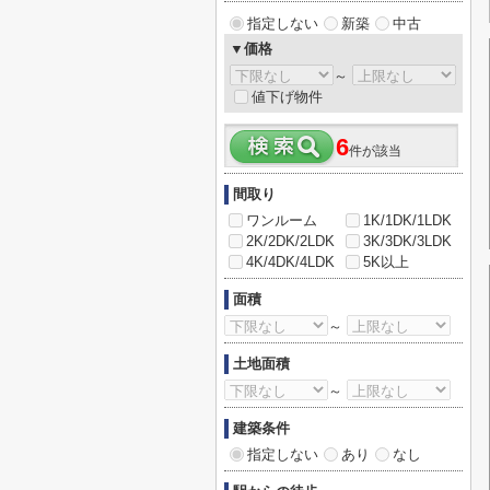
指定しない
新築
中古
▼価格
～
値下げ物件
6
件が該当
間取り
ワンルーム
1K/1DK/1LDK
2K/2DK/2LDK
3K/3DK/3LDK
4K/4DK/4LDK
5K以上
面積
～
土地面積
～
建築条件
指定しない
あり
なし