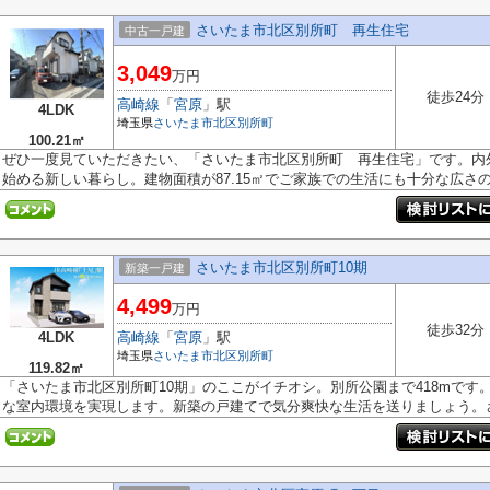
さいたま市北区別所町 再生住宅
中古一戸建
3,049
万円
徒歩24分
高崎線
「
宮原
」駅
4LDK
埼玉県
さいたま市北区
別所町
100.21㎡
ぜひ一度見ていただきたい、「さいたま市北区別所町 再生住宅」です。内
始める新しい暮らし。建物面積が87.15㎡でご家族での生活にも十分な広さの.
さいたま市北区別所町10期
新築一戸建
4,499
万円
徒歩32分
4LDK
高崎線
「
宮原
」駅
埼玉県
さいたま市北区
別所町
119.82㎡
「さいたま市北区別所町10期」のここがイチオシ。別所公園まで418mで
な室内環境を実現します。新築の戸建てで気分爽快な生活を送りましょう。さ.