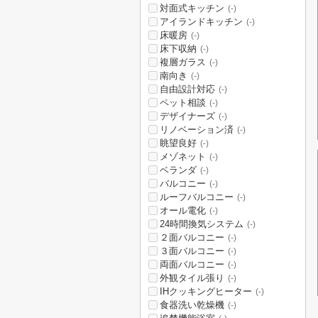
対面式キッチン
(-)
アイランドキッチン
(-)
床暖房
(-)
床下収納
(-)
複層ガラス
(-)
南向き
(-)
自由設計対応
(-)
ペット相談
(-)
デザイナーズ
(-)
リノベーション済
(-)
眺望良好
(-)
メゾネット
(-)
ベランダ
(-)
バルコニー
(-)
ルーフバルコニー
(-)
オール電化
(-)
24時間換気システム
(-)
２面バルコニー
(-)
３面バルコニー
(-)
両面バルコニー
(-)
外観タイル張り
(-)
IHクッキングヒーター
(-)
食器洗い乾燥機
(-)