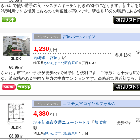
58.96㎡
きれいで使い勝手の良いシステムキッチン付きの物件になります。新生活を始め
2駅利用できる場所にあるので利便性が高いです。駅徒歩13分の場所にある物.
宮原パークハイツ
中古マンション
1,230
万円
築
徒歩18分
高崎線
「
宮原
」駅
3LDK
埼玉県
さいたま市北区
宮原町
４丁目123-6
60.96㎡
さいたま市宮原中学校が徒歩5分で通学にも便利です。ご家族にも十分な広さ
な、清潔感のある室内が魅力の中古マンションです。高崎線宮原近郊なら、通勤
コスモ大宮ロイヤルフォルム
中古マンション
4,380
万円
築
埼玉新都市交通ニューシャトル
「
加茂宮
」
徒歩6分
3LDK
駅
埼玉県
さいたま市北区
宮原町
１丁目
68.00㎡