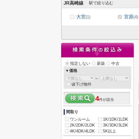
JR高崎線
駅で絞り込む
大宮
宮原
(1)
(4)
指定しない
新築
中古
▼価格
～
値下げ物件
4
件が該当
間取り
ワンルーム
1K/1DK/1LDK
2K/2DK/2LDK
3K/3DK/3LDK
4K/4DK/4LDK
5K以上