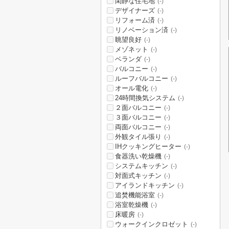
閑静な住宅地
(-)
デザイナーズ
(-)
リフォーム済
(-)
リノベーション済
(-)
眺望良好
(-)
メゾネット
(-)
ベランダ
(-)
バルコニー
(-)
ルーフバルコニー
(-)
オール電化
(-)
24時間換気システム
(-)
２面バルコニー
(-)
３面バルコニー
(-)
両面バルコニー
(-)
外観タイル張り
(-)
IHクッキングヒーター
(-)
食器洗い乾燥機
(-)
システムキッチン
(-)
対面式キッチン
(-)
アイランドキッチン
(-)
追焚機能浴室
(-)
浴室乾燥機
(-)
床暖房
(-)
ウォークインクロゼット
(-)