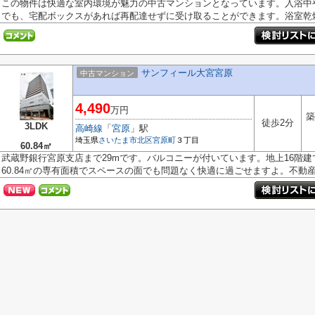
この物件は快適な室内環境が魅力の中古マンションとなっています。入浴中
でも、宅配ボックスがあれば再配達せずに受け取ることができます。浴室乾燥.
サンフィール大宮宮原
中古マンション
4,490
万円
築
徒歩2分
3LDK
高崎線
「
宮原
」駅
埼玉県
さいたま市北区
宮原町
３丁目
60.84㎡
武蔵野銀行宮原支店まで29mです。バルコニーが付いています。地上16階
60.84㎡の専有面積でスペースの面でも問題なく快適に過ごせますよ。不動産に