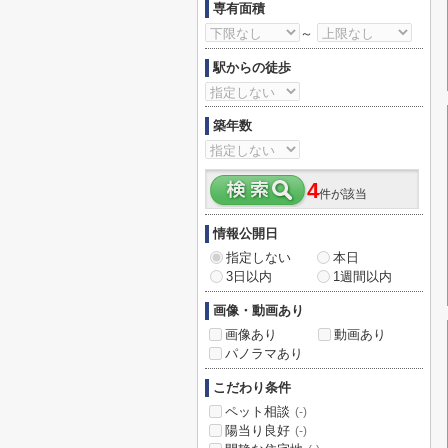
専有面積
～
駅からの徒歩
築年数
4
件が該当
情報公開日
指定しない
本日
3日以内
1週間以内
画像・動画あり
画像あり
動画あり
パノラマあり
こだわり条件
ペット相談
(-)
陽当り良好
(-)