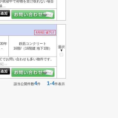
や就寝中で荷物を受け取れない場合
..
8月8日 値下げ
30年
鉄筋コンクリート
選択
-
16階/（16階建 地下1階）
▼
建てでお問い合わせも多い物件です。
...
4
1-4
該当公開件数
件
件表示