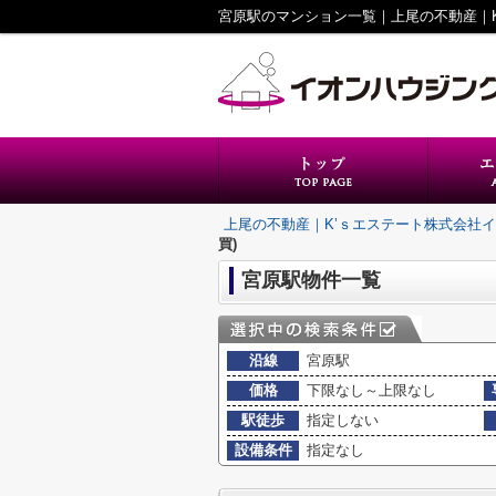
上尾の不動産｜K’ｓエステート株式会社
買)
宮原駅物件一覧
沿線
宮原駅
価格
下限なし～上限なし
駅徒歩
指定しない
設備条件
指定なし