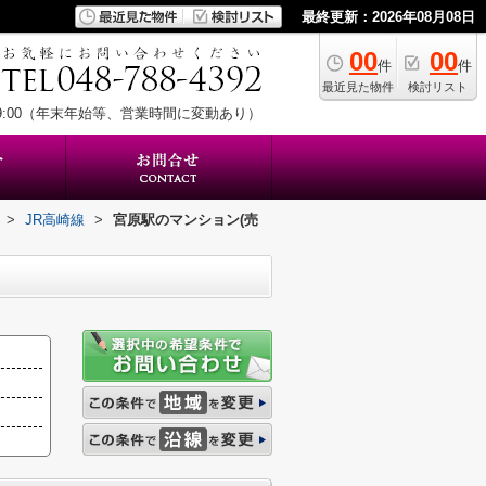
最終更新：2026年08月08日
00
00
件
件
最近見た物件
検討リスト
19:00（年末年始等、営業時間に変動あり）
>
JR高崎線
>
宮原駅のマンション(売