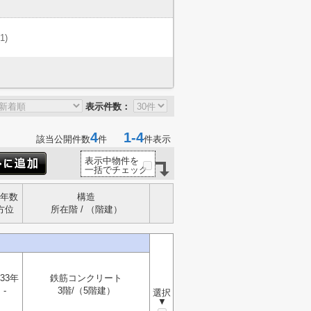
(1)
表示件数：
4
1-4
該当公開件数
件
件表示
表示中物件を
一括でチェック
年数
構造
方位
所在階 / （階建）
33年
鉄筋コンクリート
-
3階/（5階建）
選択
▼