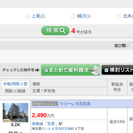
上尾
桶川
北本
(2)
(1)
4
件が該当
並び順：
外観
/
間取り図
価格
駅徒歩
築
停歩
交通 / 所在地
間取り/面積
ワコーレ大宮宮原
中古マンション
2,490
万円
築
徒歩13分
高崎線
「
宮原
」駅
3LDK
埼玉県
さいたま市北区
日進町
３丁目