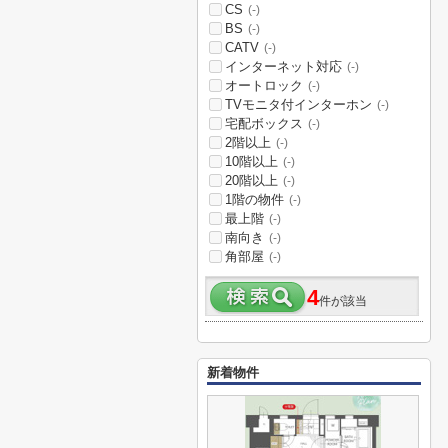
CS
(-)
BS
(-)
CATV
(-)
インターネット対応
(-)
オートロック
(-)
TVモニタ付インターホン
(-)
宅配ボックス
(-)
2階以上
(-)
10階以上
(-)
20階以上
(-)
1階の物件
(-)
最上階
(-)
南向き
(-)
角部屋
(-)
4
件が該当
新着物件