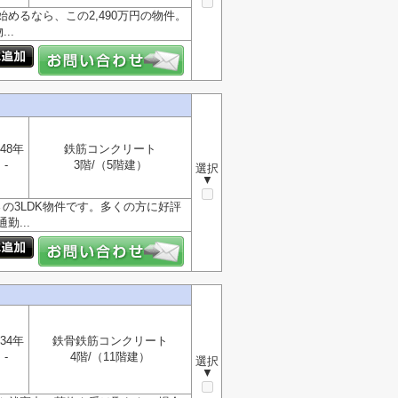
るなら、この2,490万円の物件。
..
48年
鉄筋コンクリート
-
3階/（5階建）
選択
▼
の3LDK物件です。多くの方に好評
...
34年
鉄骨鉄筋コンクリート
-
4階/（11階建）
選択
▼