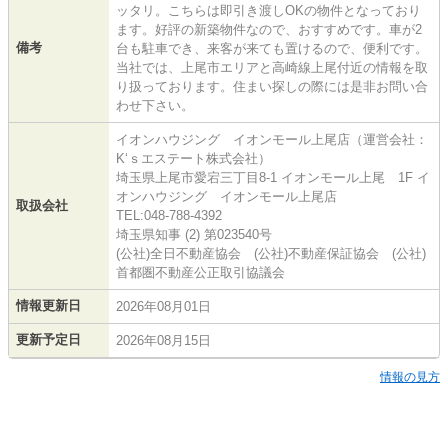
ッタリ。こちらは即引き渡しOKの物件となっており
ます。好評の新築物件なので、おすすめです。車が2
備考
台も駐車でき、来客が来ても置けるので、便利です。
当社では、上尾市エリアと高崎線上尾付近の情報を取
り扱っております。住まい探しの際には是非お問い合
わせ下さい。
イオンハウジング イオンモール上尾店（運営会社：
K‘ｓエステート株式会社）
埼玉県上尾市愛宕三丁目8-1 イオンモール上尾 1F イ
オンハウジング イオンモール上尾店
取扱会社
TEL:048-788-4392
埼玉県知事 (2) 第023540号
(公社)全日不動産協会 (公社)不動産保証協会 (公社)
首都圏不動産公正取引協議会
情報更新日
2026年08月01日
更新予定日
2026年08月15日
情報の見方