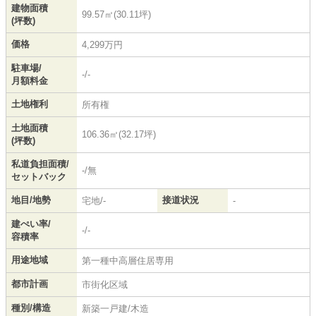
建物面積
99.57㎡(30.11坪)
(坪数)
価格
4,299万円
駐車場/
-/-
月額料金
土地権利
所有権
土地面積
106.36㎡(32.17坪)
(坪数)
私道負担面積/
-/無
セットバック
地目/地勢
接道状況
宅地/-
-
建ぺい率/
-/-
容積率
用途地域
第一種中高層住居専用
都市計画
市街化区域
種別/構造
新築一戸建/木造