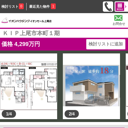
0
1
検討リスト
最近見た物件
お問合せ
ＫＩＰ上尾市本町１期
価格
4,299
万円
検討リストに追加
1/4
2/4