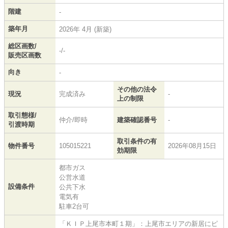
階建
-
築年月
2026年 4月 (新築)
総区画数/
-/-
販売区画数
向き
-
その他の法令
現況
完成済み
-
上の制限
取引態様/
仲介/即時
建築確認番号
-
引渡時期
取引条件の有
物件番号
105015221
2026年08月15日
効期限
都市ガス
公営水道
設備条件
公共下水
電気有
駐車2台可
「ＫＩＰ上尾市本町１期」：上尾市エリアの新居にピ