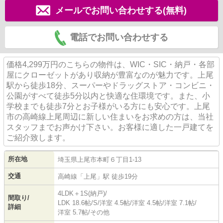
メールでお問い合わせする(無料)
電話でお問い合わせする
価格4,299万円のこちらの物件は、WIC・SIC・納戸・各部
屋にクローゼットがあり収納が豊富なのが魅力です。上尾
駅から徒歩18分、スーパーやドラッグストア・コンビニ・
公園がすべて徒歩5分以内と快適な住環境です。また、小
学校までも徒歩7分とお子様がいる方にも安心です。上尾
市の高崎線上尾周辺に新しい住まいをお求めの方は、当社
スタッフまでお声かけ下さい。お客様に適した一戸建てを
ご紹介致します。
所在地
埼玉県
上尾市
本町
６丁目1-13
交通
高崎線
「
上尾
」駅 徒歩19分
4LDK＋1S(納戸)/
間取り/
LDK 18.6帖
/
S
/
洋室 4.5帖
/
洋室 4.5帖
/
洋室 7.1帖
/
詳細
洋室 5.7帖
/
その他