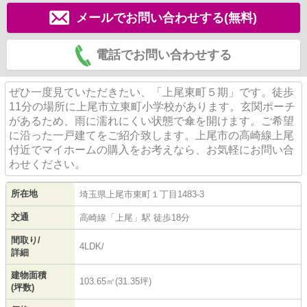
メールでお問い合わせする(無料)
電話でお問い合わせする
ぜひ一度見ていただきたい、「上尾東町５期」です。徒歩
11分の場所に上尾市立東町小学校があります。玄関ポーチ
があるため、雨に濡れにくい状態で傘を開けます。ご希望
に沿った一戸建てをご紹介致します。上尾市の高崎線上尾
付近でマイホームの購入をお考えなら、お気軽にお問い合
わせください。
所在地
埼玉県
上尾市
東町
１丁目1483-3
交通
高崎線
「
上尾
」駅 徒歩18分
間取り/
4LDK/
詳細
建物面積
103.65㎡(31.35坪)
(坪数)