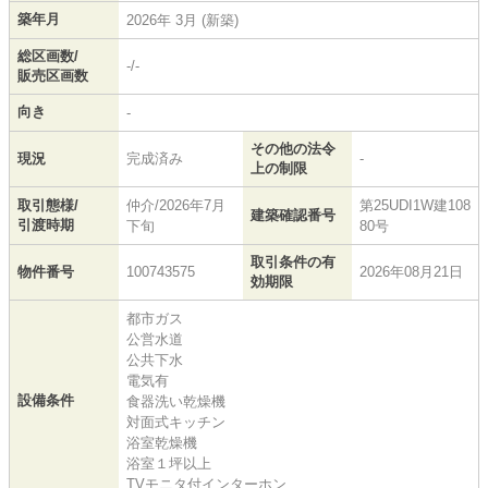
築年月
2026年 3月 (新築)
総区画数/
-/-
販売区画数
向き
-
その他の法令
現況
完成済み
-
上の制限
取引態様/
仲介/2026年7月
第25UDI1W建108
建築確認番号
引渡時期
下旬
80号
取引条件の有
物件番号
100743575
2026年08月21日
効期限
都市ガス
公営水道
公共下水
電気有
設備条件
食器洗い乾燥機
対面式キッチン
浴室乾燥機
浴室１坪以上
TVモニタ付インターホン