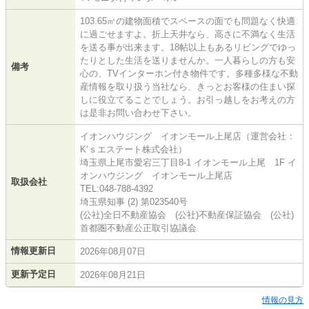
103.65㎡の建物面積でスペースの面でも問題なく快適
に過ごせますよ。折上天井なら、高さに不満なく生活
を送る事が出来ます。18帖以上もあるリビングでゆっ
たりとした生活を送りませんか。一人暮らしの方も安
備考
心の、TVインターホン付き物件です。多種多様な不動
産情報を取り扱う当社なら、きっとお客様の住まい探
しに役立てることでしょう。お引っ越しをお考えの方
は是非お問い合わせ下さい。
イオンハウジング イオンモール上尾店（運営会社：
K‘ｓエステート株式会社）
埼玉県上尾市愛宕三丁目8-1 イオンモール上尾 1F イ
オンハウジング イオンモール上尾店
取扱会社
TEL:048-788-4392
埼玉県知事 (2) 第023540号
(公社)全日不動産協会 (公社)不動産保証協会 (公社)
首都圏不動産公正取引協議会
情報更新日
2026年08月07日
更新予定日
2026年08月21日
情報の見方