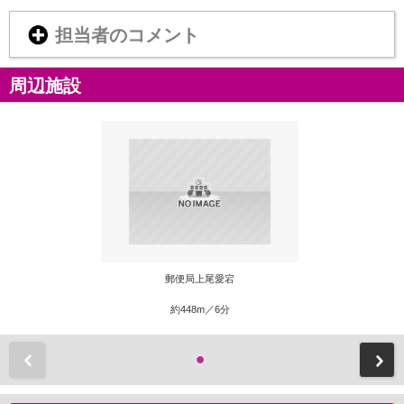
担当者のコメント
周辺施設
郵便局上尾愛宕
約448m／6分
前