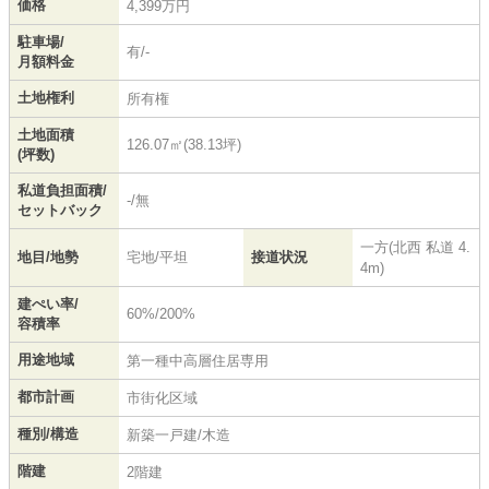
価格
4,399万円
駐車場/
有/-
月額料金
土地権利
所有権
土地面積
126.07㎡(38.13坪)
(坪数)
私道負担面積/
-/無
セットバック
一方(北西 私道 4.
地目/地勢
宅地/平坦
接道状況
4m)
建ぺい率/
60%/200%
容積率
用途地域
第一種中高層住居専用
都市計画
市街化区域
種別/構造
新築一戸建/木造
階建
2階建