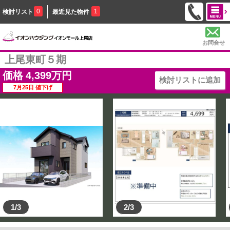
0
1
検討リスト
最近見た物件
お問合せ
上尾東町５期
価格
4,399
万円
検討リストに追加
7月25日 値下げ
1/3
2/3