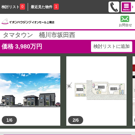
0
1
検討リスト
最近見た物件
お問合せ
タマタウン 桶川市坂田西
価格
3,980
万円
検討リストに追加
1/6
2/6