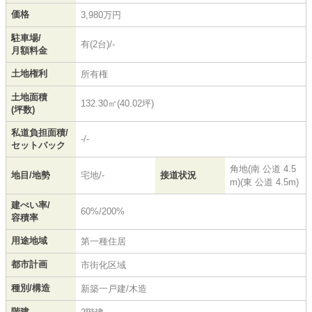
価格
3,980万円
駐車場/
有(2台)/-
月額料金
土地権利
所有権
土地面積
132.30㎡(40.02坪)
(坪数)
私道負担面積/
-/-
セットバック
角地(南 公道 4.5
地目/地勢
宅地/-
接道状況
m)(東 公道 4.5m)
建ぺい率/
60%/200%
容積率
用途地域
第一種住居
都市計画
市街化区域
種別/構造
新築一戸建/木造
階建