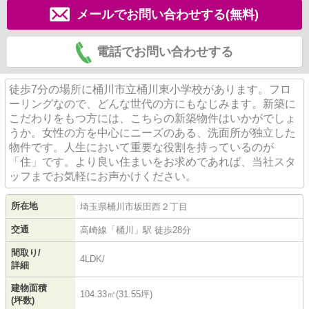
メールでお問い合わせする(無料)
電話でお問い合わせする
徒歩7分の場所に桶川市立桶川東小学校があります。フロ
ーリングなので、どんな世代の方にもなじみます。新築に
こだわりをもつ方には、こちらの新築物件はいかがでしょ
うか。女性の方を中心にニーズのある、洗面所が独立した
物件です。人生において重要な役割を持っているのが
「住」です。より良い住まいをお求めであれば、当社スタ
ッフまでお気軽にお声かけください。
所在地
埼玉県
桶川市
坂田西
２丁目
交通
高崎線
「
桶川
」駅 徒歩28分
間取り/
4LDK/
詳細
建物面積
104.33㎡(31.55坪)
(坪数)