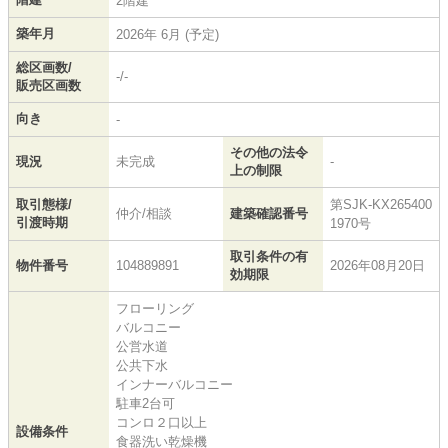
2階建
築年月
2026年 6月 (予定)
総区画数/
-/-
販売区画数
向き
-
その他の法令
現況
未完成
-
上の制限
取引態様/
第SJK-KX265400
仲介/相談
建築確認番号
引渡時期
1970号
取引条件の有
物件番号
104889891
2026年08月20日
効期限
フローリング
バルコニー
公営水道
公共下水
インナーバルコニー
駐車2台可
コンロ２口以上
設備条件
食器洗い乾燥機