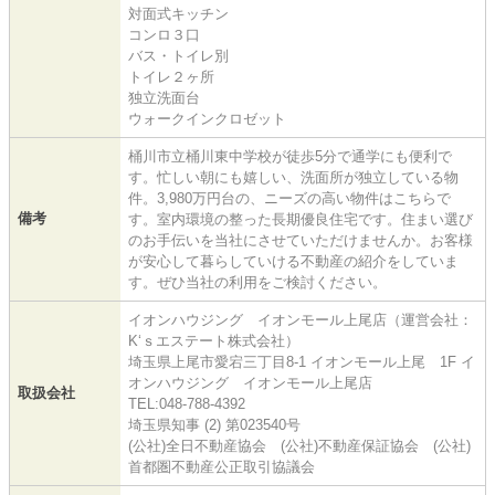
対面式キッチン
コンロ３口
バス・トイレ別
トイレ２ヶ所
独立洗面台
ウォークインクロゼット
桶川市立桶川東中学校が徒歩5分で通学にも便利で
す。忙しい朝にも嬉しい、洗面所が独立している物
件。3,980万円台の、ニーズの高い物件はこちらで
備考
す。室内環境の整った長期優良住宅です。住まい選び
のお手伝いを当社にさせていただけませんか。お客様
が安心して暮らしていける不動産の紹介をしていま
す。ぜひ当社の利用をご検討ください。
イオンハウジング イオンモール上尾店（運営会社：
K‘ｓエステート株式会社）
埼玉県上尾市愛宕三丁目8-1 イオンモール上尾 1F イ
オンハウジング イオンモール上尾店
取扱会社
TEL:048-788-4392
埼玉県知事 (2) 第023540号
(公社)全日不動産協会 (公社)不動産保証協会 (公社)
首都圏不動産公正取引協議会