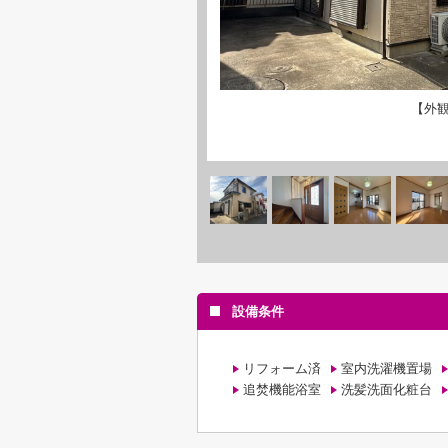
【外
設備条件
リフォーム済
室内洗濯機置場
追焚機能浴室
洗髪洗面化粧台