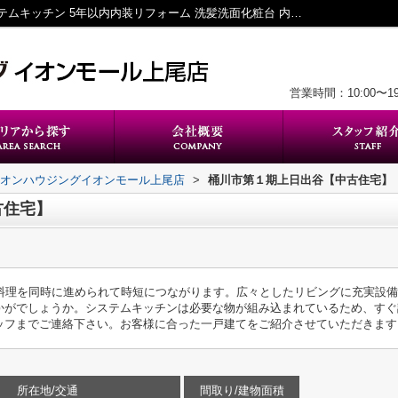
桶川市第１期上日出谷【中古住宅】｜システムキッチン 5年以内内装リフォーム 洗髪洗面化粧台 内装リフォーム済 独立型キッチン｜上尾の不動産｜K’ｓエステート株式会社イオンハウジングイオンモール上尾店
営業時間：10:00〜
イオンハウジングイオンモール上尾店
>
桶川市第１期上日出谷【中古住宅】
古住宅】
料理を同時に進められて時短につながります。広々としたリビングに充実設備
かがでしょうか。システムキッチンは必要な物が組み込まれているため、すぐ
ッフまでご連絡下さい。お客様に合った一戸建てをご紹介させていただきます
所在地/交通
間取り/建物面積