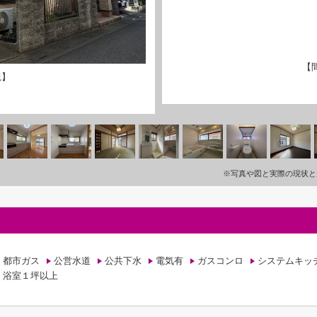
【
観】
※写真や図と実際の現状と
都市ガス
公営水道
公共下水
電気有
ガスコンロ
システムキッ
浴室１坪以上