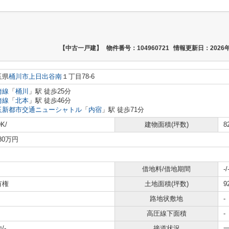
【中古一戸建】
物件番号：104960721
情報更新日：2026年
玉県
桶川市
上日出谷南
１丁目78-6
崎線
「
桶川
」駅 徒歩25分
崎線
「
北本
」駅 徒歩46分
玉新都市交通ニューシャトル
「
内宿
」駅 徒歩71分
K/
建物面積(坪数)
8
980万円
借地料/借地期間
-/
有権
土地面積(坪数)
9
路地状敷地
-
高圧線下面積
-
/-
接道状況
一