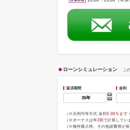
ローンシミュレーション
こ
返済期間
金利
（※元利均等方式 金利
5.00％まで
（※ボーナスは
年2回
で計算してい
（※物件購入時、その他諸費用が発