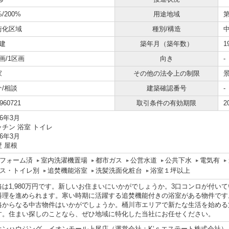
%/200%
用途地域
街化区域
種別/構造
建
築年月（築年数）
1
画/1区画
向き
-
家
その他の法令上の制限
介/相談
建築確認番号
-
960721
取引条件の有効期限
2
26年3月
ッチン 浴室 トイレ
26年3月
壁 屋根
フォーム済
室内洗濯機置場
都市ガス
公営水道
公共下水
電気有
ス・トイレ別
追焚機能浴室
洗髪洗面化粧台
浴室１坪以上
格は1,980万円です。新しいお住まいにいかがでしょうか。3口コンロが付い
料理を進められます。寒い時期に活躍する追焚機能付きの浴室がある物件です
格からなる中古物件はいかがでしょうか。桶川市エリアで新たな生活を始める
す。住まい探しのことなら、ぜひ地域に特化した当社にお任せください。
オンハウジング イオンモール上尾店（運営会社：K‘ｓエステート株式会社）