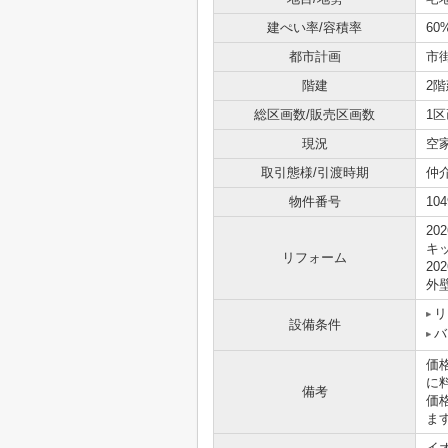
建ぺい率/容積率
60
都市計画
市
階建
2階
総区画数/販売区画数
1区
現況
空
取引態様/引渡時期
仲
物件番号
104
20
キ
リフォーム
20
外
リ
設備条件
バ
価
に
備考
価
ま
イ