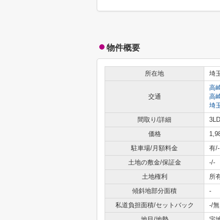
物件概要
所在地
埼
高
交通
高
埼
間取り/詳細
3LD
価格
1,
駐車場/月額料金
有/-
土地の敷金/保証金
-/-
土地権利
所
傾斜地部分面積
-
私道負担面積/セットバック
-/無
地目/地勢
宅地