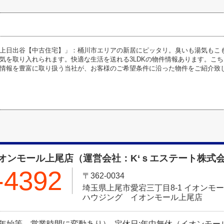
上日出谷【中古住宅】」：桶川市エリアの新居にピッタリ。臭いも湯気もこ
気を取り入れられます。快適な生活を送れる3LDKの物件情報あります。こ
情報を豊富に取り扱う当社が、お客様のご希望条件に沿った物件をご紹介致
オンモール上尾店（運営会社：K‘ｓエステート株式
-4392
〒362-0034
埼玉県上尾市愛宕三丁目8-1 イオンモー
ハウジング イオンモール上尾店
0（年末年始等、営業時間に変動あり） 定休日:年中無休（イオンモ