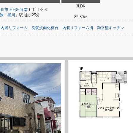
3LDK
桶川市
上日出谷南
１丁目78-6
線
「
桶川
」駅 徒歩25分
82.80㎡
内内装リフォーム
洗髪洗面化粧台
内装リフォーム済
独立型キッチン