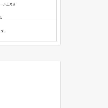
モール上尾店
会
ます。