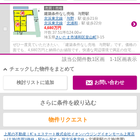
売買｜売地
建築条件なし売地 与野駅
京浜東北線
「
与野
」駅 徒歩21分
京浜東北線
「
北浦和
」駅 徒歩22分
4,680万円
坪数:
37.51坪/124.00㎡
埼玉県
さいたま市浦和区
皇山町
3-15
ぜひ一度見ていただきたい、「建築条件なし売地 与野駅」です。価格の
面でも、4,680万円と納得のお値段です。快適な周辺環境で満足の住宅用
地はこちらです。コチラの土地は売地となっ...
該当公開件数
1
区画
1-1
区画表示
チェックした物件をまとめて
検討リストに追加
お問い合わせ
さらに条件を絞り込む
物件リクエスト
上尾の不動産｜K’ｓエステート株式会社イオンハウジングイオンモール上尾店
>
(土地(売買))路線・駅から探す
>
JR京浜東北線
>
北浦和駅の土地(売買)