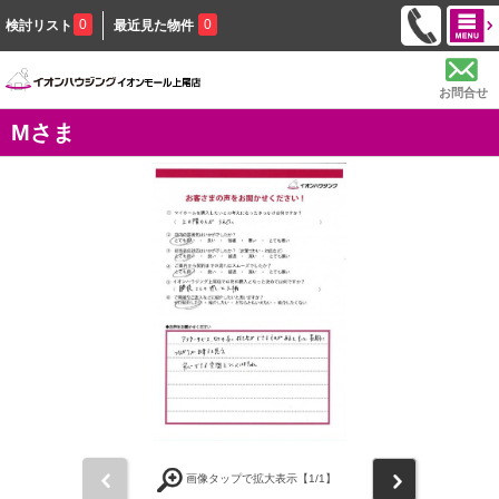
0
0
検討リスト
最近見た物件
お問合せ
Mさま
前
次
画像タップで拡大表示【
1
/1】