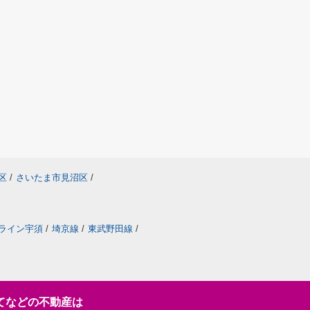
区
/
さいたま市見沼区
/
ライン宇須
/
埼京線
/
東武野田線
/
てなどの不動産は