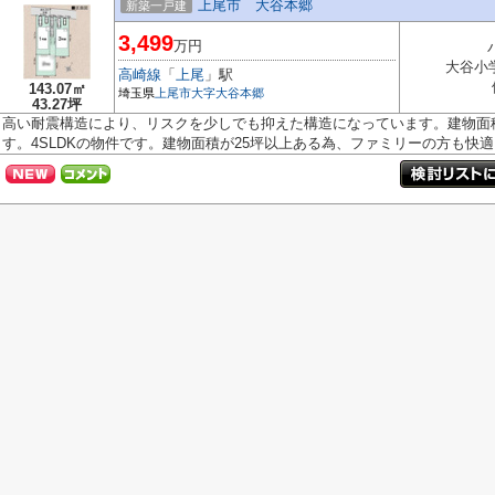
上尾市 大谷本郷
新築一戸建
3,499
万円
大谷小
高崎線
「
上尾
」駅
143.07㎡
埼玉県
上尾市
大字大谷本郷
43.27坪
高い耐震構造により、リスクを少しでも抑えた構造になっています。建物面積
す。4SLDKの物件です。建物面積が25坪以上ある為、ファミリーの方も快適に