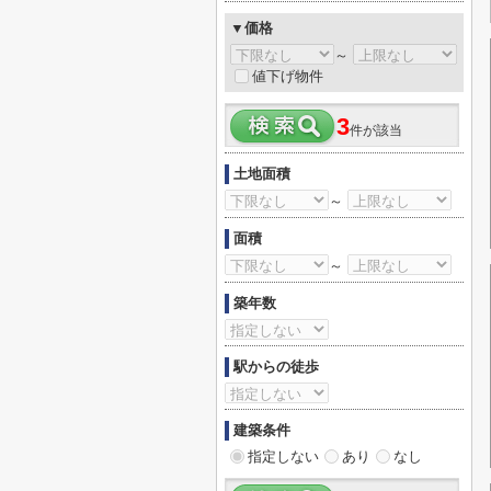
▼価格
～
値下げ物件
3
件が該当
土地面積
～
面積
～
築年数
駅からの徒歩
建築条件
指定しない
あり
なし