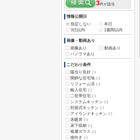
3
件が該当
情報公開日
指定しない
本日
3日以内
1週間以内
画像・動画あり
画像あり
動画あり
パノラマあり
こだわり条件
陽当り良好
(-)
閑静な住宅地
(-)
リフォーム済
(-)
輸入住宅
(-)
二世帯住宅
(-)
システムキッチン
(-)
対面式キッチン
(-)
アイランドキッチン
(-)
床暖房
(-)
床下収納
(-)
複層ガラス
(-)
南向き
(-)