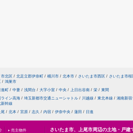
ま市北区
/
北足立郡伊奈町
/
桶川市
/
北本市
/
さいたま市西区
/
さいたま市桜
区
/
鴻巣市
日進町
/
中妻
/
浅間台
/
大字小室
/
中央
/
上日出谷南
/
栄
/
東間
宿ライン高海
/
埼玉新都市交通ニューシャトル
/
川越線
/
東北本線
/
湘南新宿
北新幹線
上尾
/
北本
/
宮原
/
志久
/
内宿
/
伊奈中央
/
蓮田
/
日進
さいたま市、上尾市周辺の土地・戸建
介
売主物件