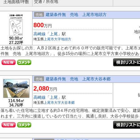
交通 / 所在地
土地面積/坪数
建築条件無 売地 上尾市地頭方
売地
800
万円
地
高崎線
「
上尾
」駅
90.00㎡
埼玉県
上尾市
大字地頭方
27.22坪
土地をお探しの方、A,B２区画まとめて約６０坪での販売可能です。上尾市
件無 売地 上尾市地頭方」。徒歩15分の場所に上尾市立平方東小学校があり.
建築条件無 売地 上尾市大谷本郷
売地
2,080
万円
高崎線
「
上尾
」駅
114.94㎡
埼玉県
上尾市
大字大谷本郷
34.76坪
落ち着いた住宅地に立地する約3４坪の住宅用地、確定測量済みで安心。建
れます。三方向に接道しているので日当たり、風通し良好。大谷小学校徒歩３.