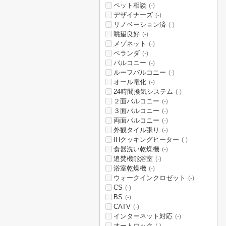
ペット相談
(-)
デザイナーズ
(-)
リノベーション済
(-)
眺望良好
(-)
メゾネット
(-)
ベランダ
(-)
バルコニー
(-)
ルーフバルコニー
(-)
オール電化
(-)
24時間換気システム
(-)
２面バルコニー
(-)
３面バルコニー
(-)
両面バルコニー
(-)
外観タイル張り
(-)
IHクッキングヒーター
(-)
食器洗い乾燥機
(-)
追焚機能浴室
(-)
浴室乾燥機
(-)
ウォークインクロゼット
(-)
CS
(-)
BS
(-)
CATV
(-)
インターネット対応
(-)
オートロック