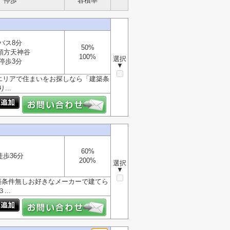
停歩
容積率
バス8分
50%
頭方天神谷
100%
選択
停歩3分
▼
エリアで住まいをお探しなら「建築条
..
60%
徒歩36分
200%
選択
▼
築条件無しお好きなメーカーで建てら
..