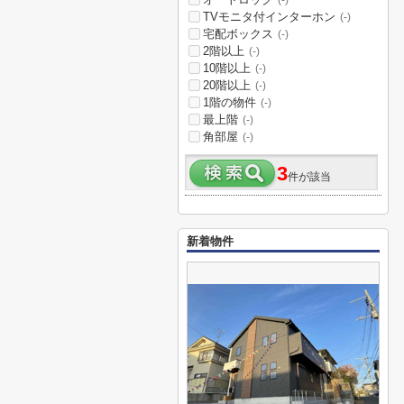
(-)
TVモニタ付インターホン
(-)
宅配ボックス
(-)
2階以上
(-)
10階以上
(-)
20階以上
(-)
1階の物件
(-)
最上階
(-)
角部屋
(-)
3
件が該当
新着物件