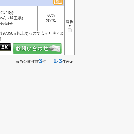
バス13分
60%
学校（埼玉県）
200%
選択
停歩8分
▼
97050㎡以上あるので広々と使えま
...
3
1-3
該当公開件数
件
件表示