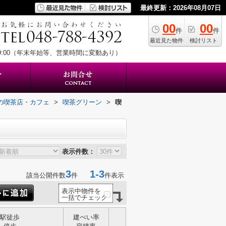
最終更新：2026年08月07日
00
00
件
件
最近見た物件
検討リスト
19:00（年末年始等、営業時間に変動あり）
の喫茶店・カフェ
>
喫茶グリーン
>
喫
表示件数：
3
1-3
該当公開件数
件
件表示
表示中物件を
一括でチェック
駅徒歩
建ぺい率