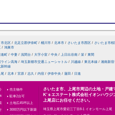
ま市北区
/
北足立郡伊奈町
/
桶川市
/
北本市
/
さいたま市西区
/
さいたま市桜
区
/
鴻巣市
日進町
/
中妻
/
浅間台
/
大字小室
/
中央
/
上日出谷南
/
栄
/
東間
宿ライン高海
/
埼玉新都市交通ニューシャトル
/
川越線
/
東北本線
/
湘南新宿
北新幹線
上尾
/
北本
/
宮原
/
志久
/
内宿
/
伊奈中央
/
蓮田
/
日進
さいたま市、上尾市周辺の土地・戸建
介
売主物件
K’ｓエステート株式会社イオンハウジ
声
駐車2台可
上尾店にお任せください。
索
土地広45坪以上
埼玉県上尾市愛宕三丁目8-1 イオンモール上尾 
せ
3000万円以下新築