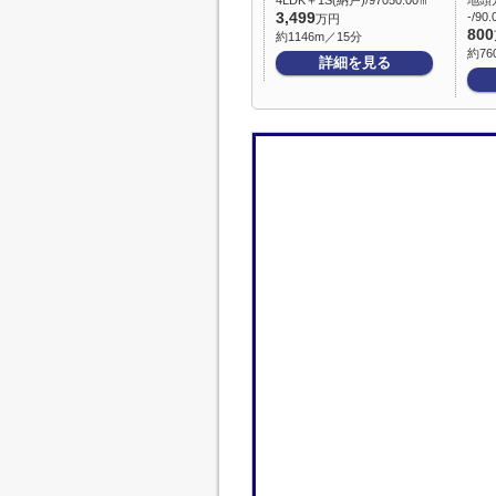
4LDK＋1S(納戸)/97050.00㎡
地頭
3,499
-/90
万円
800
約1146m／15分
約76
詳細を見る