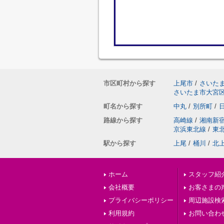
市区町村から探す
上尾市
/
さいた
さいたま市大宮
町名から探す
中丸
/
別所町
/
路線から探す
高崎線
/
湘南新
京浜東北線
/
東
駅から探す
上尾
/
桶川
/
北
ホーム
スタッフ紹
会社概要
お客さまの
プライバシーポリシー
周辺施設検
利用規約
お問い合わ