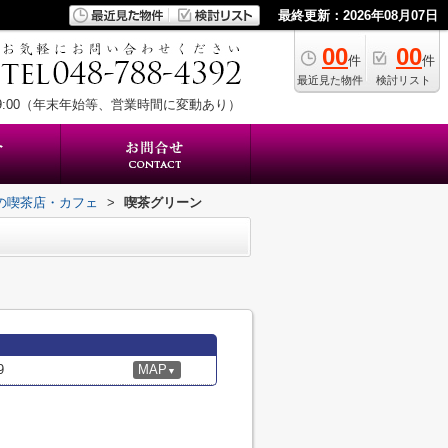
最終更新：2026年08月07日
00
00
件
件
最近見た物件
検討リスト
19:00（年末年始等、営業時間に変動あり）
の喫茶店・カフェ
>
喫茶グリーン
9
MAP
▼