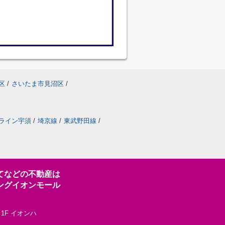
区
/
さいたま市見沼区
/
ライン宇須
/
埼京線
/
東武野田線
/
てなどの不動産は
ングイオンモール
1F イオンハ