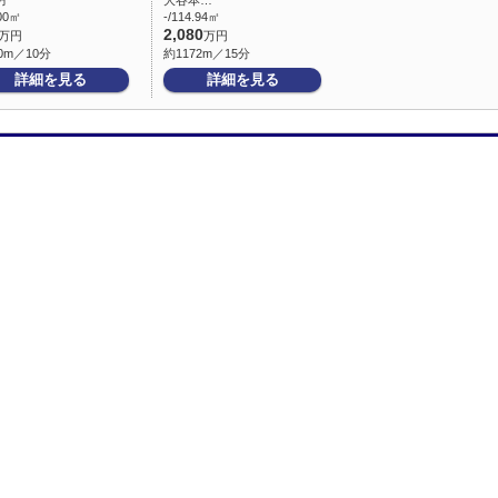
方
大谷本…
.00㎡
-/114.94㎡
2,080
万円
万円
0m／10分
約1172m／15分
詳細を見る
詳細を見る