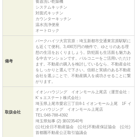
食器洗い乾燥機
システムキッチン
対面式キッチン
カウンターキッチン
温水洗浄便座
オートロック
パークハイツ大宮宮原：埼玉新都市交通東宮原駅駅に
も近くて便利。3,490万円の物件で、ゆとりのある理
想の生活をおくりましょう。防犯面も生活面も魅力あ
る中古マンションです。バルコニーをご活用いただけ
備考
ます。不動産の購入を検討しているなら、不動産会社
をしっかりと選んで下さい。信頼と実績のある不動産
会社を選ぶことで、不動産購入を成功させることに繋
がります。
イオンハウジング イオンモール上尾店（運営会社：
K‘ｓエステート株式会社）
埼玉県上尾市愛宕三丁目8-1 イオンモール上尾 1F イ
オンハウジング イオンモール上尾店
取扱会社
TEL:048-788-4392
埼玉県知事 (2) 第023540号
(公社)全日不動産協会 (公社)不動産保証協会 (公社)
首都圏不動産公正取引協議会