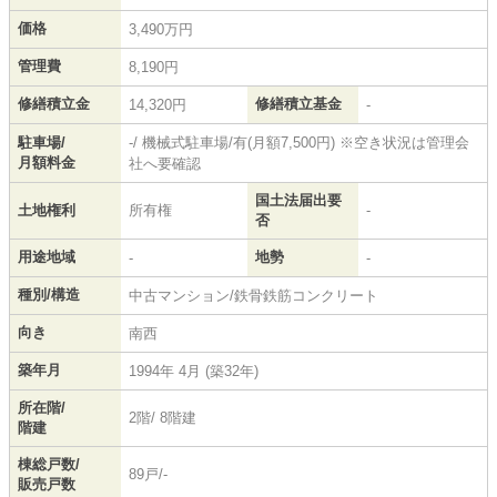
価格
3,490万円
管理費
8,190円
修繕積立金
修繕積立基金
14,320円
-
駐車場/
-/ 機械式駐車場/有(月額7,500円) ※空き状況は管理会
月額料金
社へ要確認
国土法届出要
土地権利
所有権
-
否
用途地域
地勢
-
-
種別/構造
中古マンション/鉄骨鉄筋コンクリート
向き
南西
築年月
1994年 4月 (築32年)
所在階/
2階/ 8階建
階建
棟総戸数/
89戸/-
販売戸数