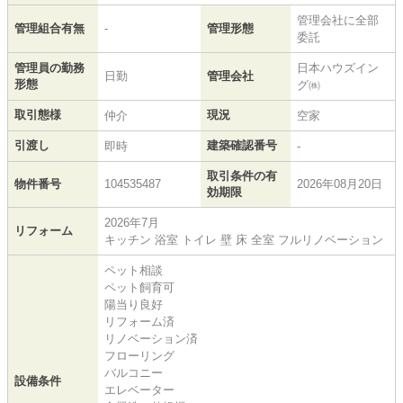
管理会社に全部
管理組合有無
-
管理形態
委託
管理員の勤務
日本ハウズイン
日勤
管理会社
形態
グ㈱
取引態様
現況
仲介
空家
引渡し
建築確認番号
即時
-
取引条件の有
物件番号
104535487
2026年08月20日
効期限
2026年7月
リフォーム
キッチン 浴室 トイレ 壁 床 全室 フルリノベーション
ペット相談
ペット飼育可
陽当り良好
リフォーム済
リノベーション済
フローリング
バルコニー
設備条件
エレベーター