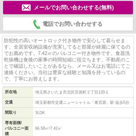
メールでお問い合わせする(無料)
電話でお問い合わせする
防犯性の高いオートロック付き物件で安心して暮らせま
す。全居室収納設備が充実してると部屋が綺麗に保てるの
でお薦めです。7.42㎡のバルコニー付き物件です。食器洗
乾燥機は食後の家事の時間短縮に役立ちます。不動産のこ
とで確認したいことがあるなら、メール又はお電話にてご
連絡ください。当社は豊富な経験と知識を持っているの
で、丁寧にお答えします。
所在地
埼玉県
さいたま市北区
宮原町
２丁目120-1
交通
埼玉新都市交通ニューシャトル
「
東宮原
」駅 徒歩5分
間取り
3LDK
専有面積/
バルコニー面
66.58㎡/7.42㎡
積