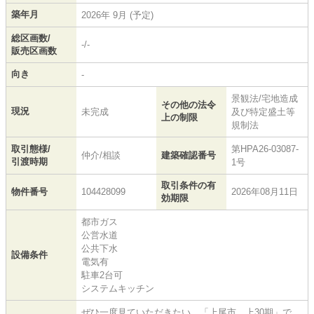
築年月
2026年 9月 (予定)
総区画数/
-/-
販売区画数
向き
-
景観法/宅地造成
その他の法令
現況
未完成
及び特定盛土等
上の制限
規制法
取引態様/
第HPA26-03087-
仲介/相談
建築確認番号
引渡時期
1号
取引条件の有
物件番号
104428099
2026年08月11日
効期限
都市ガス
公営水道
公共下水
設備条件
電気有
駐車2台可
システムキッチン
ぜひ一度見ていただきたい、「上尾市 上30期」で