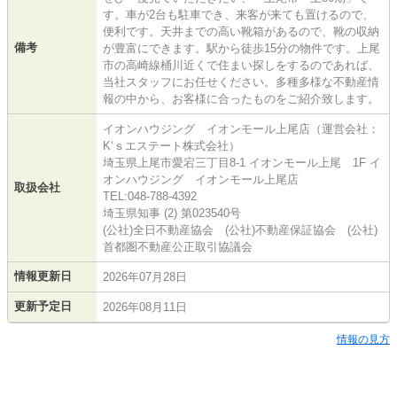
す。車が2台も駐車でき、来客が来ても置けるので、
便利です。天井までの高い靴箱があるので、靴の収納
備考
が豊富にできます。駅から徒歩15分の物件です。上尾
市の高崎線桶川近くで住まい探しをするのであれば、
当社スタッフにお任せください。多種多様な不動産情
報の中から、お客様に合ったものをご紹介致します。
イオンハウジング イオンモール上尾店（運営会社：
K‘ｓエステート株式会社）
埼玉県上尾市愛宕三丁目8-1 イオンモール上尾 1F イ
オンハウジング イオンモール上尾店
取扱会社
TEL:048-788-4392
埼玉県知事 (2) 第023540号
(公社)全日不動産協会 (公社)不動産保証協会 (公社)
首都圏不動産公正取引協議会
情報更新日
2026年07月28日
更新予定日
2026年08月11日
情報の見方