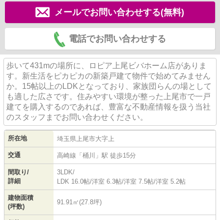
メールでお問い合わせする(無料)
電話でお問い合わせする
歩いて431mの場所に、ロピア上尾ビバホーム店がありま
す。新生活をピカピカの新築戸建て物件で始めてみません
か。15帖以上のLDKとなっており、家族団らんの場として
も適した広さです。住みやすい環境が整った上尾市で一戸
建てを購入するのであれば、豊富な不動産情報を扱う当社
のスタッフまでお問い合わせください。
所在地
埼玉県
上尾市
大字上
交通
高崎線
「
桶川
」駅 徒歩15分
間取り/
3LDK/
詳細
LDK 16.0帖
/
洋室 6.3帖
/
洋室 7.5帖
/
洋室 5.2帖
建物面積
91.91㎡(27.8坪)
(坪数)