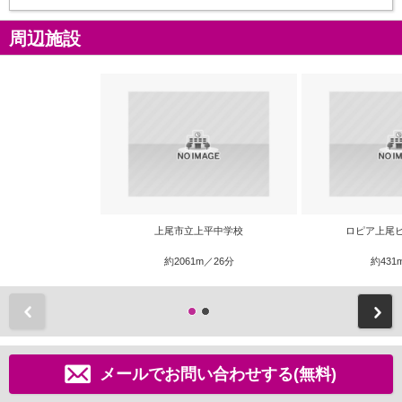
周辺施設
上尾市立上平中学校
ロピア上尾
約2061m／26分
約431
前
メールでお問い合わせする(無料)