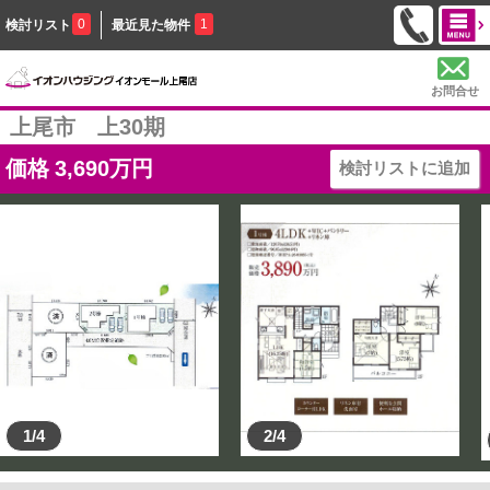
0
1
検討リスト
最近見た物件
お問合せ
上尾市 上30期
価格
3,690
万円
検討リストに追加
1/4
2/4