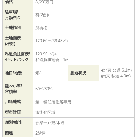
価格
3,690万円
駐車場/
有(2台)/-
月額料金
土地権利
所有権
土地面積
120.60㎡(36.48坪)
(坪数)
私道負担面積/
129.96㎡/無
セットバック
私道負担割合 : 1/6
-(北東 公道 6.1m)
地目/地勢
畑/-
接道状況
(南東 私道 4.0m)
建ぺい率/
50%/80%
容積率
用途地域
第一種低層住居専用
都市計画
市街化区域
種別/構造
新築一戸建/木造
階建
2階建