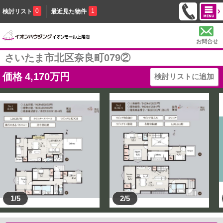
0
1
検討リスト
最近見た物件
お問合せ
さいたま市北区奈良町079②
価格
4,170
万円
検討リストに追加
1/5
2/5