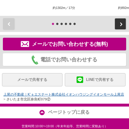
約1302m／17分
約892
前
メールでお問い合わせする(無料)
電話でお問い合わせする
メールで共有する
LINEで共有する
上尾の不動産｜K’ｓエステート株式会社イオンハウジングイオンモール上尾店
>
さいたま市北区奈良町079②
ページトップに戻る
営業時間:10:00〜19:00（年末年始等、営業時間に変動あり）