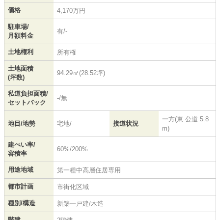
価格
4,170万円
駐車場/
有/-
月額料金
土地権利
所有権
土地面積
94.29㎡(28.52坪)
(坪数)
私道負担面積/
-/無
セットバック
一方(東 公道 5.8
地目/地勢
宅地/-
接道状況
m)
建ぺい率/
60%/200%
容積率
用途地域
第一種中高層住居専用
都市計画
市街化区域
種別/構造
新築一戸建/木造
階建