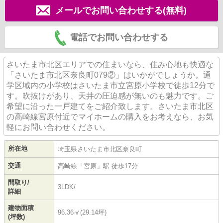
メールでお問い合わせする(無料)
電話でお問い合わせする
さいたま市北区エリアでの住まいなら、住み心地も快適な
「さいたま市北区奈良町079②」はいかがでしょうか。通
学区域内の小学校はさいたま市立宮原小学校で徒歩12分で
す。吹抜けがあり、天井の圧迫感が無いのも魅力です。ご
希望に沿った一戸建てをご紹介致します。さいたま市北区
の高崎線宮原付近でマイホームの購入をお考えなら、お気
軽にお問い合わせください。
所在地
埼玉県
さいたま市北区
奈良町
交通
高崎線
「
宮原
」駅 徒歩17分
間取り/
3LDK/
詳細
建物面積
96.36㎡(29.14坪)
(坪数)