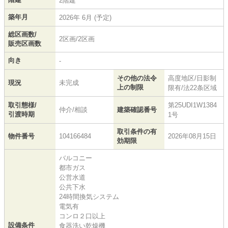
2階建
築年月
2026年 6月 (予定)
総区画数/
2区画/2区画
販売区画数
向き
-
その他の法令
高度地区/日影制
現況
未完成
上の制限
限有/法22条区域
取引態様/
第25UDI1W1384
仲介/相談
建築確認番号
引渡時期
1号
取引条件の有
物件番号
104166484
2026年08月15日
効期限
バルコニー
都市ガス
公営水道
公共下水
24時間換気システム
電気有
コンロ２口以上
設備条件
食器洗い乾燥機