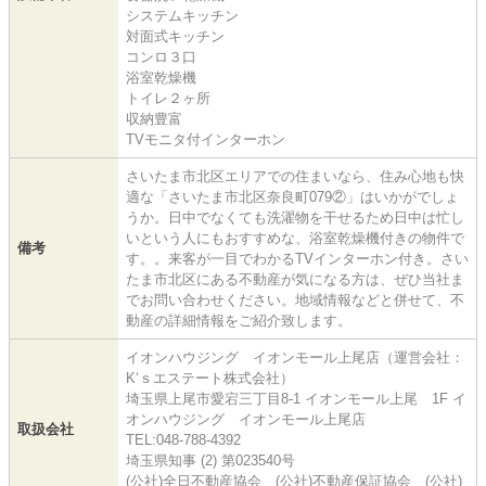
システムキッチン
対面式キッチン
コンロ３口
浴室乾燥機
トイレ２ヶ所
収納豊富
TVモニタ付インターホン
さいたま市北区エリアでの住まいなら、住み心地も快
適な「さいたま市北区奈良町079②」はいかがでしょ
うか。日中でなくても洗濯物を干せるため日中は忙し
いという人にもおすすめな、浴室乾燥機付きの物件で
備考
す。。来客が一目でわかるTVインターホン付き。さい
たま市北区にある不動産が気になる方は、ぜひ当社ま
でお問い合わせください。地域情報などと併せて、不
動産の詳細情報をご紹介致します。
イオンハウジング イオンモール上尾店（運営会社：
K‘ｓエステート株式会社）
埼玉県上尾市愛宕三丁目8-1 イオンモール上尾 1F イ
オンハウジング イオンモール上尾店
取扱会社
TEL:048-788-4392
埼玉県知事 (2) 第023540号
(公社)全日不動産協会 (公社)不動産保証協会 (公社)