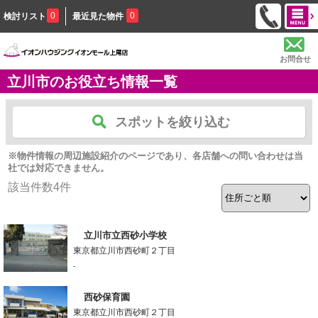
0
0
検討リスト
最近見た物件
お問合せ
立川市のお役立ち情報一覧
スポットを絞り込む
※物件情報の周辺施設紹介のページであり、各店舗への問い合わせは当
社では対応できません。
該当件数
4
件
立川市立西砂小学校
東京都立川市西砂町２丁目
-
西砂保育園
東京都立川市西砂町２丁目