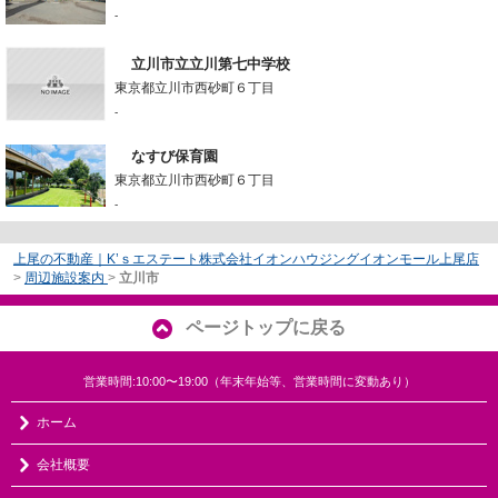
-
立川市立立川第七中学校
東京都立川市西砂町６丁目
-
なすび保育園
東京都立川市西砂町６丁目
-
上尾の不動産｜K’ｓエステート株式会社イオンハウジングイオンモール上尾店
>
周辺施設案内
>
立川市
ページトップに戻る
営業時間:10:00〜19:00（年末年始等、営業時間に変動あり）
ホーム
会社概要