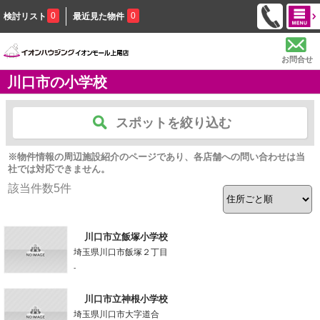
0
0
検討リスト
最近見た物件
お問合せ
川口市の小学校
スポットを絞り込む
※物件情報の周辺施設紹介のページであり、各店舗への問い合わせは当
社では対応できません。
該当件数
5
件
川口市立飯塚小学校
埼玉県川口市飯塚２丁目
-
川口市立神根小学校
埼玉県川口市大字道合