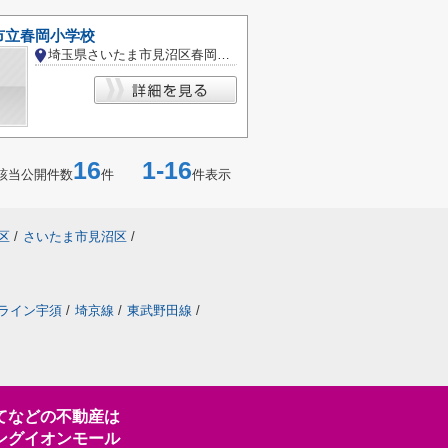
市立春岡小学校
埼玉県さいたま市見沼区春岡２丁目
16
1-16
該当公開件数
件
件表示
区
/
さいたま市見沼区
/
ライン宇須
/
埼京線
/
東武野田線
/
てなどの不動産は
ングイオンモール