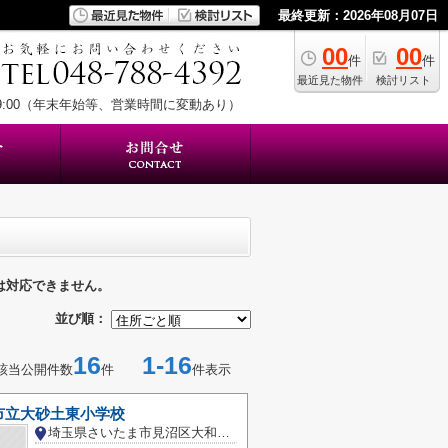
最終更新：2026年08月07日
00
00
件
件
最近見た物件
検討リスト
19:00（年末年始等、営業時間に変動あり）
は対応できません。
並び順：
16
1-16
該当公開件数
件
件表示
市立大砂土東小学校
埼玉県さいたま市見沼区大和田町２丁目