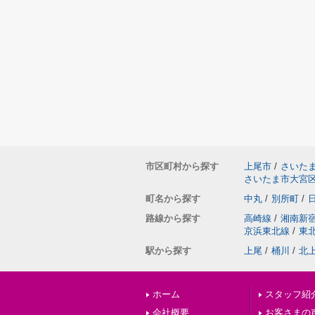
市区町村から探す
上尾市
/
さいた
さいたま市大宮
町名から探す
中丸
/
別所町
/
路線から探す
高崎線
/
湘南新
京浜東北線
/
東
駅から探す
上尾
/
桶川
/
北
ホーム
スタッフ紹
会社概要
お客さまの