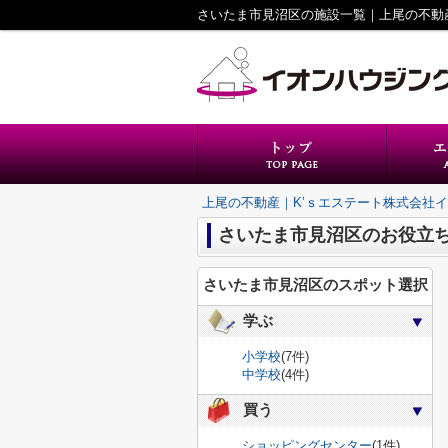
上尾の不動産｜K’ｓエステート株式会社
さいたま市見沼区のお役立
さいたま市見沼区のスポット選択
学ぶ
小学校
(7件)
中学校
(4件)
買う
ショッピングセンター
(1件)