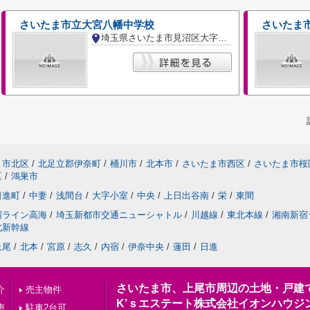
さいたま市立大宮八幡中学校
さいたま
埼玉県さいたま市見沼区大字南中丸
ま市北区
/
北足立郡伊奈町
/
桶川市
/
北本市
/
さいたま市西区
/
さいたま市桜
区
/
鴻巣市
日進町
/
中妻
/
浅間台
/
大字小室
/
中央
/
上日出谷南
/
栄
/
東間
宿ライン高海
/
埼玉新都市交通ニューシャトル
/
川越線
/
東北本線
/
湘南新宿
北新幹線
上尾
/
北本
/
宮原
/
志久
/
内宿
/
伊奈中央
/
蓮田
/
日進
さいたま市、上尾市周辺の土地・戸建
介
売主物件
K’ｓエステート株式会社イオンハウジ
声
駐車2台可