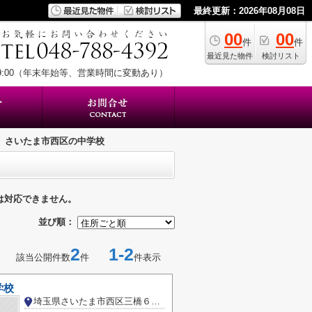
最終更新：2026年08月08日
00
00
件
件
最近見た物件
検討リスト
19:00（年末年始等、営業時間に変動あり）
さいたま市西区の中学校
は対応できません。
並び順：
2
1-2
該当公開件数
件
件表示
学校
埼玉県さいたま市西区三橋６丁目