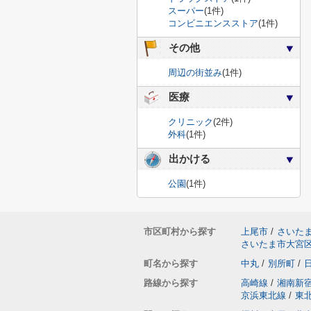
スーパー
(1件)
コンビニエンスストア
(1件)
その他
周辺の街並み
(1件)
医療
クリニック
(2件)
外科
(1件)
出かける
公園
(1件)
市区町村から探す
上尾市
/
さいた
さいたま市大宮
町名から探す
中丸
/
別所町
/
路線から探す
高崎線
/
湘南新
京浜東北線
/
東