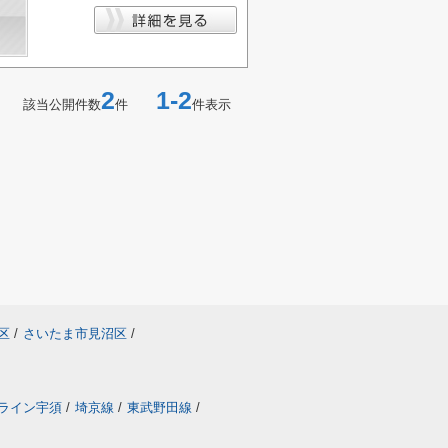
2
1-2
該当公開件数
件
件表示
区
/
さいたま市見沼区
/
ライン宇須
/
埼京線
/
東武野田線
/