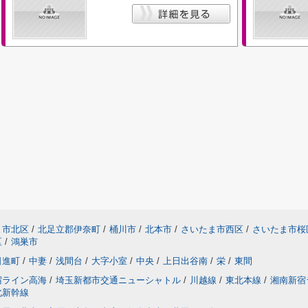
ま市北区
/
北足立郡伊奈町
/
桶川市
/
北本市
/
さいたま市西区
/
さいたま市桜
区
/
鴻巣市
日進町
/
中妻
/
浅間台
/
大字小室
/
中央
/
上日出谷南
/
栄
/
東間
宿ライン高海
/
埼玉新都市交通ニューシャトル
/
川越線
/
東北本線
/
湘南新宿
北新幹線