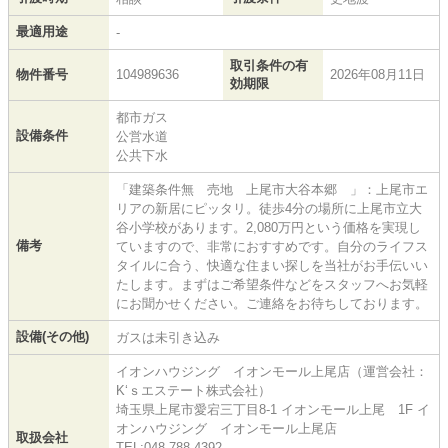
最適用途
-
取引条件の有
物件番号
104989636
2026年08月11日
効期限
都市ガス
設備条件
公営水道
公共下水
「建築条件無 売地 上尾市大谷本郷 」：上尾市エ
リアの新居にピッタリ。徒歩4分の場所に上尾市立大
谷小学校があります。2,080万円という価格を実現し
備考
ていますので、非常におすすめです。自分のライフス
タイルに合う、快適な住まい探しを当社がお手伝いい
たします。まずはご希望条件などをスタッフへお気軽
にお聞かせください。ご連絡をお待ちしております。
設備(その他)
ガスは未引き込み
イオンハウジング イオンモール上尾店（運営会社：
K‘ｓエステート株式会社）
埼玉県上尾市愛宕三丁目8-1 イオンモール上尾 1F イ
オンハウジング イオンモール上尾店
取扱会社
TEL:048-788-4392