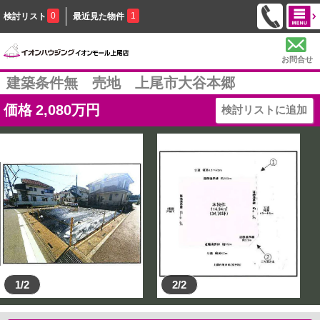
0
1
検討リスト
最近見た物件
お問合せ
建築条件無 売地 上尾市大谷本郷
価格
2,080
万円
検討リストに追加
1/2
2/2