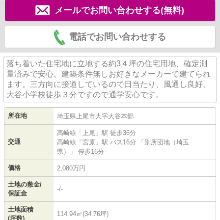
メールでお問い合わせする(無料)
電話でお問い合わせする
落ち着いた住宅地に立地する約3４坪の住宅用地、確定測
量済みで安心。建築条件無しお好きなメーカーで建てられ
ます。三方向に接道しているので日当たり、風通し良好。
大谷小学校徒歩３分ですので通学安心です。
所在地
埼玉県
上尾市
大字大谷本郷
高崎線
「
上尾
」駅 徒歩36分
交通
高崎線
「
宮原
」駅 バス16分 「別所団地（埼玉
県）」 停歩16分
価格
2,080万円
土地の敷金/
-/-
保証金
土地面積
114.94㎡(34.76坪)
(坪数)