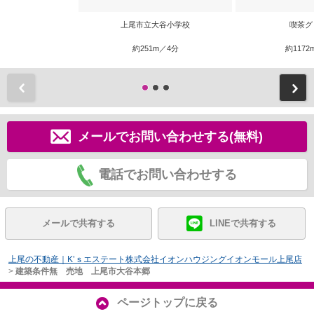
上尾市立大谷小学校
喫茶グ
約251m／4分
約1172
前
メールでお問い合わせする(無料)
電話でお問い合わせする
メールで共有する
LINEで共有する
上尾の不動産｜K’ｓエステート株式会社イオンハウジングイオンモール上尾店
>
建築条件無 売地 上尾市大谷本郷
ページトップに戻る