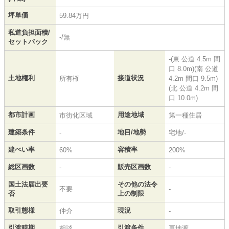
坪単価
59.84万円
私道負担面積/
-/無
セットバック
-(東 公道 4.5m 間
口 8.0m)(南 公道
土地権利
接道状況
所有権
4.2m 間口 9.5m)
(北 公道 4.2m 間
口 10.0m)
都市計画
用途地域
市街化区域
第一種住居
建築条件
地目/地勢
-
宅地/-
建ぺい率
容積率
60%
200%
総区画数
販売区画数
-
-
国土法届出要
その他の法令
不要
-
否
上の制限
取引態様
現況
仲介
-
引渡時期
引渡条件
相談
更地渡