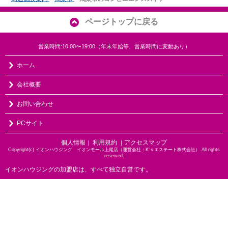
ページトップに戻る
営業時間:10:00〜19:00（年末年始等、営業時間に変動あり）
ホーム
会社概要
お問い合わせ
PCサイト
個人情報
利用規約
アクセスマップ
｜
｜
Copyright(c) イオンハウジング イオンモール上尾店（運営会社：K‘ｓエステート株式会社） All rights
reserved.
イオンハウジングの加盟店は、すべて独立自営です。