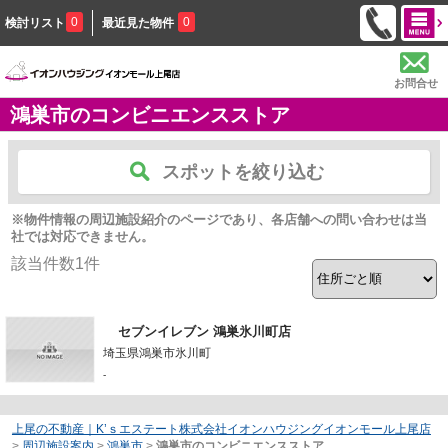
0
0
検討リスト
最近見た物件
お問合せ
鴻巣市のコンビニエンスストア
スポットを絞り込む
※物件情報の周辺施設紹介のページであり、各店舗への問い合わせは当
社では対応できません。
該当件数
1
件
セブンイレブン 鴻巣氷川町店
埼玉県鴻巣市氷川町
-
上尾の不動産｜K’ｓエステート株式会社イオンハウジングイオンモール上尾店
>
周辺施設案内
>
鴻巣市
>
鴻巣市のコンビニエンスストア