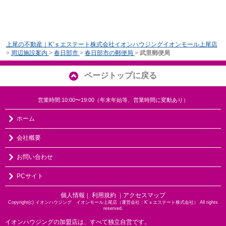
上尾の不動産｜K’ｓエステート株式会社イオンハウジングイオンモール上尾店
>
周辺施設案内
>
春日部市
>
春日部市の郵便局
>
武里郵便局
ページトップに戻る
営業時間:10:00〜19:00（年末年始等、営業時間に変動あり）
ホーム
会社概要
お問い合わせ
PCサイト
個人情報
利用規約
アクセスマップ
｜
｜
Copyright(c) イオンハウジング イオンモール上尾店（運営会社：K‘ｓエステート株式会社） All rights
reserved.
イオンハウジングの加盟店は、すべて独立自営です。