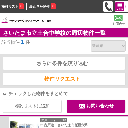
0
0
検討リスト
最近見た物件
お問合せ
さいたま市立土合中学校の周辺物件一覧
1
該当物件
件
さらに条件を絞り込む
物件リクエスト
チェックした物件をまとめて
検討リストに追加
お問い合わせ
売買｜中古一戸建
中古戸建 さいたま市桜区栄和