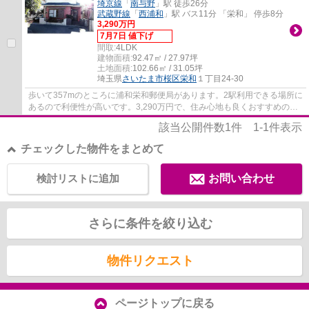
埼京線
「
南与野
」駅 徒歩26分
武蔵野線
「
西浦和
」駅 バス11分 「栄和」 停歩8分
3,290万円
7月7日 値下げ
間取:
4LDK
建物面積:
92.47㎡ / 27.97坪
土地面積:
102.66㎡ / 31.05坪
埼玉県
さいたま市桜区
栄和
１丁目24-30
歩いて357mのところに浦和栄和郵便局があります。2駅利用できる場所に
あるので利便性が高いです。3,290万円で、住み心地も良くおすすめの物
件です。設備や周辺環境が整っている中古戸...
該当公開件数
1
件
1-1
件表示
チェックした物件をまとめて
検討リストに追加
お問い合わせ
さらに条件を絞り込む
物件リクエスト
ページトップに戻る