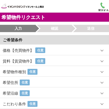
電話する
希望物件リクエスト
入力
確認
送信
ご希望条件
価格【売買物件】
任意
賃料【賃貸物件】
任意
希望物件種別
任意
希望住所
任意
希望沿線
任意
こだわり条件
任意