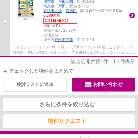
埼京線
「
戸田公園
」駅 徒歩8分
埼京線
「
戸田
」駅 徒歩25分
京浜東北線
「
西川口
」駅 徒歩32分車10分 2.0km
6,680万円
2月1日 値下げ
間取:
4LDK
建物面積:
- / 26.27坪
土地面積:
- / -
埼玉県
戸田市
下前
１丁目11-20
「グランシンフォニア WEST棟」：戸田市エリアの新居にピッタリ。JR
埼京線、戸田公園駅から徒歩８分。専有面積が25坪以上、コンシェルジュ
サービス・総戸数９２３戸のビッグコミュニテ...
該当公開件数
1
件
1-1
件表示
チェックした物件をまとめて
検討リストに追加
お問い合わせ
さらに条件を絞り込む
物件リクエスト