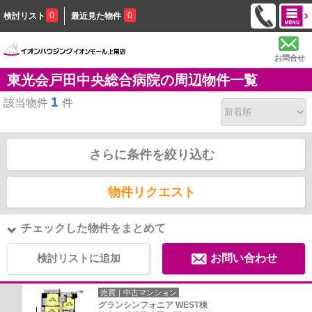
0
0
検討リスト
最近見た物件
お問合せ
東光会戸田中央総合病院の周辺物件一覧
1
該当物件
件
さらに条件を絞り込む
物件リクエスト
チェックした物件をまとめて
検討リストに追加
お問い合わせ
売買｜中古マンション
グランシンフォニア WEST棟